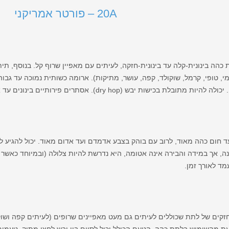
20A – פורטר אמריקני
כהה בינונית-קלה עד בינונית-חזקה, לעיתים עם מאפיין שרוף קל. בנוסף, ת
חמי, טופי, קרמל, שוקולד, קפה, עושר, מתיקות). ארומה כשותית נמוכה עד גב
ות מתובלת בכישות יבש (dry hop). אסתרים פירותיים בינונים עד אפסיים.
ד חום כהה מאוד, לרוב עם בוהק בצבע אדמדם ועד אדום מאוד. יכול להגיע ל
, אך במידה והבירה אינה אטומה, היא נדרשת להיות צלולה (ובמיוחד כאשר 
ד לאורך זמן.
זקים של לתת שכוללים לעיתים גם מעט מאפיינים שרופים (לעיתים קפה ושוק