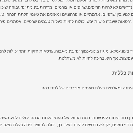
ת מהשימוש בלתת כהה. הטעם הכולל יכול לסיים בין יבש לחצי מתוק. טעמים 
 נדרשים לא להיות חריפים,שרופים או צורמים. מרירות בינונית עד גבוהה שיכ
ם לנוע בין שרפיים, אדמתיים או פרחוניים ומאזנים את טעמי הלתת הכהה. ט
. גרסאות שעברו כישות יבש יכולות להיות בעלות טעמים שרפיים. אסתרים פירו
עד בינוני-מלא. מיגוז בינוני-נמוך עד בינוני-גבוה. גרסאות חזקות יותר יכולו
 עפיצות, אך היא צריכה להיות לא משתלטת.
 כללית
יתנה ומאלטית בעלת טעמים מורכבים של לתת כהה.
ון רחב ופתוח לפרשנות. רמת החוזק של טעמי הלתת הכהה יכולים לנוע משמע
ת דיי חזקים, אך לא נדרשים להיות כאלו. כך, יכולה להווצר בירה בעלת מאפיינ