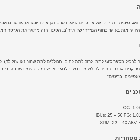
ה
ואגרסיבית יותריותר של פורטרים שיוצרו טרם תקופת היובש או פורטרים אנ
היו קיימות בעיקר בחוף המזרחי של ארה"ב. הסגנון הזה מתאר את הגרסה המו
ה להכיל מספר סוגי לתת, לרוב לתת כהים, הכוללים לתת שחור (או שוקולד). 
ריקנית או בריטית יכולה לשמש ככשות לטעם או ארומה. טעמי כשות הדריים א
אפיינים "בריטים".
כניים
OG: 1.0
IBUs: 25 – 50 FG: 1.0
SRM: 22 – 40 ABV: 
 מסחריות