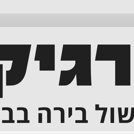
דלג
לתוכן