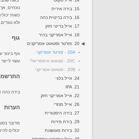
14. אייל סקוטי
יבשה שנובע
נוכחים, אך
15. בירה אירית
כשות יכולי
16. בירה בריטית כהה
ולא נוגדים
17. אייל בריטי חזק
18. אייל אמריקני בהיר
גוף
20. פורטר וסטאוט אמריקנים
20A - פורטר אמריקני
גוף בינוני 
20C - סטאוט אימפריאלי
עשוי לייצר
20B - סטאוט אמריקני
התרשמות
24. אייל בלגי
21. IPA
בירה כהה א
22. אייל אמריקני חזק
26. אייל מנזרי
הערות
27. בירה היסטורית
29. בירת פירות
מדובר בסגנ
32. בירות מעושנות
יכולים להיו