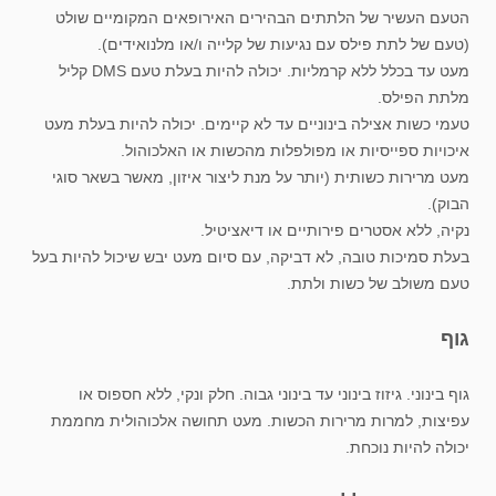
הטעם העשיר של הלתתים הבהירים האירופאים המקומיים שולט
(טעם של לתת פילס עם נגיעות של קלייה ו/או מלנואידים).
מעט עד בכלל ללא קרמליות. יכולה להיות בעלת טעם DMS קליל
מלתת הפילס.
טעמי כשות אצילה בינוניים עד לא קיימים. יכולה להיות בעלת מעט
איכויות ספייסיות או מפולפלות מהכשות או האלכוהול.
מעט מרירות כשותית (יותר על מנת ליצור איזון, מאשר בשאר סוגי
הבוק).
נקיה, ללא אסטרים פירותיים או דיאציטיל.
בעלת סמיכות טובה, לא דביקה, עם סיום מעט יבש שיכול להיות בעל
טעם משולב של כשות ולתת.
גוף
גוף בינוני. גיזוז בינוני עד בינוני גבוה. חלק ונקי, ללא חספוס או
עפיצות, למרות מרירות הכשות. מעט תחושה אלכוהולית מחממת
יכולה להיות נוכחת.