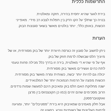
התרשמות כללית
בירת לאגר שהיא יחסית בהירה, חזקה ומאלטית.
בנויה כך שתלך על הקו הדק בין תפלות לצבע רב מידי. מאפייני
הכשות, באופן כללי, יותר בולטים מאשר בשאר סגנונות הבוק.
הערות
ניתן לחשוב על סגנון זה כגרסה חיוורת יותר של בוק מסורתית, או של
מיוניך הלס שבושלה לרמת חוזק של בוק.
אף על פי שהיא די מאלטית, בירה זו בדרך כלל מכילה פחות טעמי
לתת כהים ועשירים מאשר בוק מסורתית.
יכולה גם להיות יותר יבשה, כשותית ומרה מאשר בוק מסורתית.
הכשות מפצה על הרמות הנמוכות יותר של המלנואידים.
ישנה מחלוקת האם הלס בוק ומאיבוק הינם למעשה שמות נרדפים.
הרוב מסכימים שהם זהים (כמו כן הקונצנזוס בין מרצן
ואוקטוברפסט),
אבל חלק מאמינים שמאיבוק היא בירת "פסטיבלים" יותר, ומגיעה
לרמות העליונות של כשותיות וצבע, בסגנון זה.