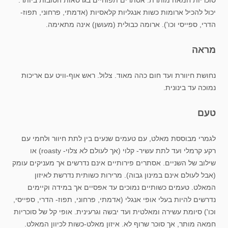
סוכריות חמאה מותרת. אסתרים תפוחיים בגרסאות הטובות ביותר.
יכול להכיל ארומות כשות אנגליות קלאסיות (אדמתי, פרחוני, תפוז-
הדרי, ספייסי וכו'). ארומה כבולית (מעושן) אינה מתאימה.
מראה
נחושת חיוורת ועד חום כהה מאוד. צלול. ראש אוף-וויט עם אריכות
נמוכה עד בינונית.
טעם
לגמרי מבוססת מאלט, עם טעמים שנעים בין לתת חיוור ולחמי עם
רקע קרמלי ועד לתת עשיר- קלוי (אך לעולם לא צלוי- roasty) או
שילוב של השניים. אסתרים פירותיים אינם נדרשים אך מעניקים עומק
(אבל לעולם אינם במינון גבוה). מרירות כשותית נדרשת לאיזון
המאלט. טעמים כשותיים נמוכים עד אפסיים אך במידה וקיימים
נדרשים להיות בעלי אופי אנגלי (אדמתי, פרחוני, תפוז- הדרי, ספייסי,
וכו') סיומת עשירה ומאלטית ועד יבשה וגרעינית. אופי קל של סוכריות
חמאה מותר, אך סוכר שרוף לא. איזון מאלט-כשות לכיוון המאלט.