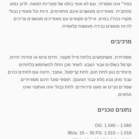
בסיר" אינו מסורתי, וגם לא אופי בולט של סוכריות חמאה. לרוב נמזג
מהחבית. מאפיינים מעושנים אינם מתאימים, היות וכל מאפיין כבולי
מקורו ככה"נ במים. איילים סקוטים עם מאפיינים מעושנים צריכים
להיות מוגשים כבירה מעושנת קלאסית.
מרכיבים
מסורתית, משתמשים בלתת פייל סקוטי, תירס גרוס או פתיתי תירס,
וקרמל בשלנים עבור הצבע. לאחר מכן החלו להשתמש בלתתים
מיוחדים כגון לתת חום, לתת קריסטל, אמבר, חיטה וגם לתתים כהים
עבור מתן צבע (ולא עבור הטעם). תוספי סוכר הינם מסורתיים.
שמרים נקיים או מעט פירותיים. לתת כבולי אינו אותנטי ואינו
מתאים.
נתונים טכניים
OG: 1.040 – 1.060
IBUs: 15 – 30 FG: 1.010 – 1.016