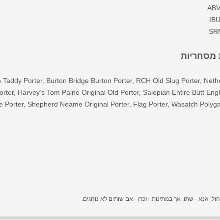
ABV
IBU
SRM
 מסחריות
 Taddy Porter, Burton Bridge Burton Porter, RCH Old Slug Porter, Neth
ter, Harvey’s Tom Paine Original Old Porter, Salopian Entire Butt Engl
le Porter, Shepherd Neame Original Porter, Flag Porter, Wasatch Polyg
 אנא - שתו, אך במתינות. וזכרו - אם שותים לא נוהגים.