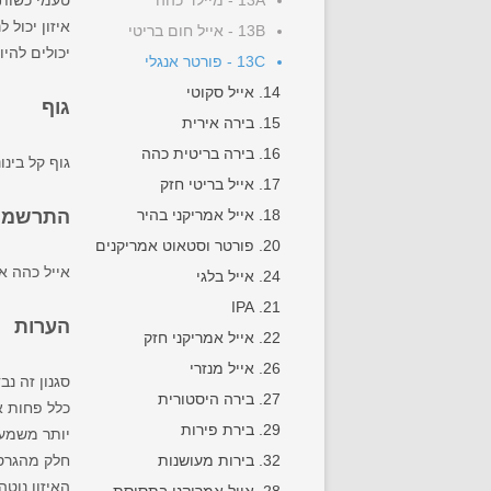
13A - מיילד כהה
טעמי כשות א
איזון יכול
13B - אייל חום בריטי
יכולים להי
13C - פורטר אנגלי
14. אייל סקוטי
גוף
15. בירה אירית
16. בירה בריטית כהה
גוף קל­ בינונ
17. אייל בריטי חזק
18. אייל אמריקני בהיר
התרשמות
20. פורטר וסטאוט אמריקנים
אייל כהה אנ
24. אייל בלגי
21. IPA
הערות
22. אייל אמריקני חזק
26. אייל מנזרי
סגנון זה נב
27. בירה היסטורית
כלל פחות א
29. בירת פירות
יותר משמעות
32. בירות מעושנות
חלק מהגרס
האיזון נוטה