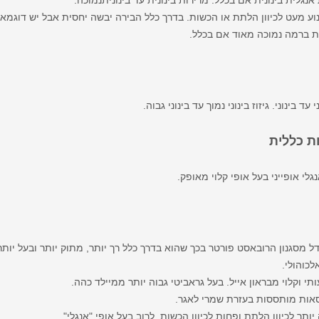
נגלית בינונית אם בכלל. מרירות בינונית עד בינונית­נמוכה.
 לנוע מעט לכיוון הלתת או הכשות. בדרך כלל הבירה יבשה יחסית אבל יש דוגמ
ות ברמה נמוכה מאוד אם בכלל.
י עד בינוני. גיזוז בינוני ­נמוך עד בינוני­ גבוה.
 כללית
גלי אופייני בעל אופי קלוי מאופק.
דל מסגנון הרובאסט פורטר בכך שהוא בדרך כלל רך יותר, מתוק יותר ובעל יותר
לכוהולי.
י וקלוי מבראון אייל. בעל גראביטי גבוה יותר ממיילד כהה.
אות מותססות בעזרת שמרי לאגר.
 יותר לכיוון הלתת ופחות לכיוון הכשות. לרוב בעל אופי "אנגלי".