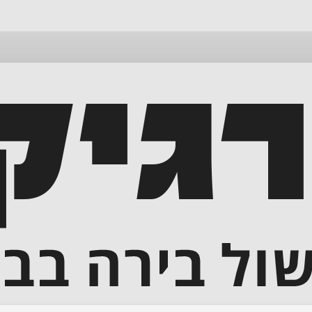
דלג
לתוכן