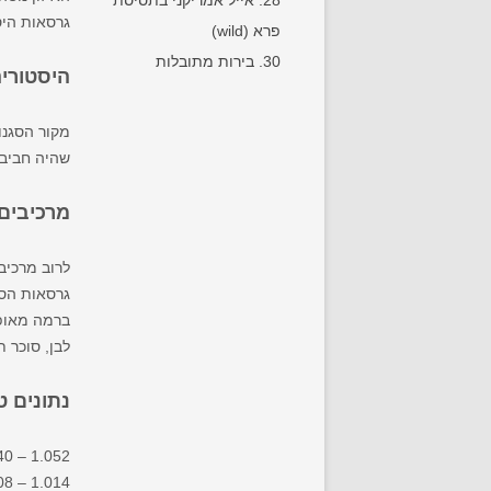
28. אייל אמריקני בתסיסת
גרסאות היסטוריות עם ברט (Brettanomyces)
פרא (wild)
30. בירות מתובלות
היסטורי
שהיה חביב על סבלים (ers
מרכיבים
לרוב מרכיב
גרסאות הסט
ברמה מאופק
לבן, סוכר 
נתונים ט
40 – 1.052
08 – 1.014