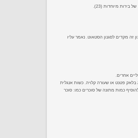
נגליה. הפורטר התפתח משילוב של בירות או גיילס המוכר כ-"Entire". סגנון זה מקדים לסגנון הסטאוט. נאמר עליו
ליים אחרים.
 בלאק פטנט או שעורה קלויה. כשות אנגלית
וסיף כמות מתונה של סוכרים כמו: סוכר