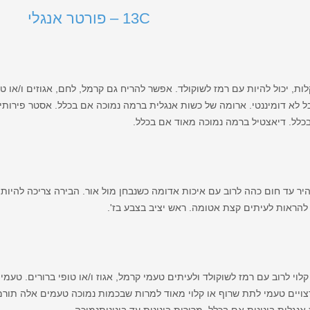
13C – פורטר אנגלי
ות, יכול להיות עם רמז לשוקולד. אפשר להריח גם קרמל, לחם, אגוזים ו/או טו
 לא דומיננטי. ארומה של כשות אנגלית ברמה נמוכה אם בכלל. אסטר פירותי
כלל. דיאצטיל ברמה נמוכה מאוד אם בכלל.
יר עד חום כהה לרוב עם איכות אדומה כשנבחן מול אור. הבירה צריכה להיות 
להראות לעיתים קצת אטומה. ראש יציב בצבע בז'.
וי לרוב עם רמז לשוקולד ולעיתים טעמי קרמל, אגוז ו/או טופי ברורים. טעמים
צויים טעמי לתת שרוף או קלוי מאוד למרות שבכמות נמוכה טעמים אלה תורמ