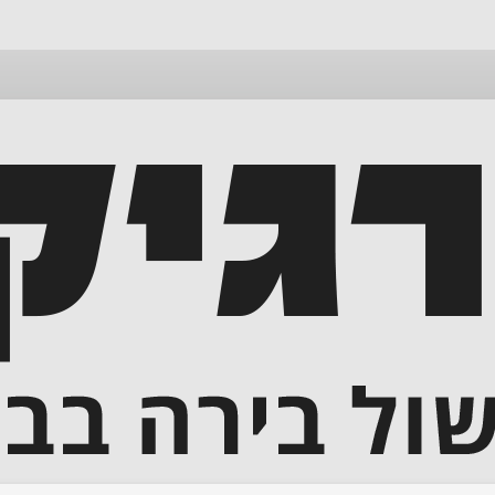
דלג
לתוכן