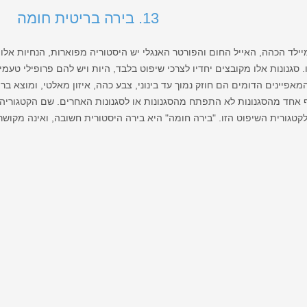
13. בירה בריטית חומה
ילד הכהה, האייל החום והפורטר האנגלי יש היסטוריה מפוארות, הנחיות אל
. סגנונות אלו מקובצים יחדיו לצרכי שיפוט בלבד, היות ויש להם פרופילי טעמי
פיינים הדומים הם חוזק נמוך עד בינוני, צבע כהה, איזון מאלטי, ומוצא בריט
 אחד מהסגנונות לא התפתח מהסגנונות או לסגנונות האחרים. שם הקטגוריה 
קטגורית השיפוט הזו. "בירה חומה" היא בירה היסטורית חשובה, ואינה מקושר