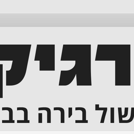
דלג
לתוכן