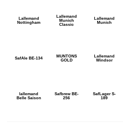
Lallemand
Lallemand
Lallemand
Munich
Nottingham
Munich
Classic
MUNTONS
Lallemand
SafAle BE-134
GOLD
Windsor
lallemand
Safbrew BE-
SafLager S-
Belle Saison
256
189