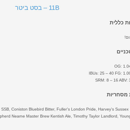
11B – בסט ביטר
 כללית
ם!
כניים
OG: 1.0
IBUs: 25 – 40 FG: 1.0
SRM: 8 – 16 ABV: 
 מסחריות
SB, Coniston Bluebird Bitter, Fuller's London Pride, Harvey’s Sussex B
pherd Neame Master Brew Kentish Ale, Timothy Taylor Landlord, Young