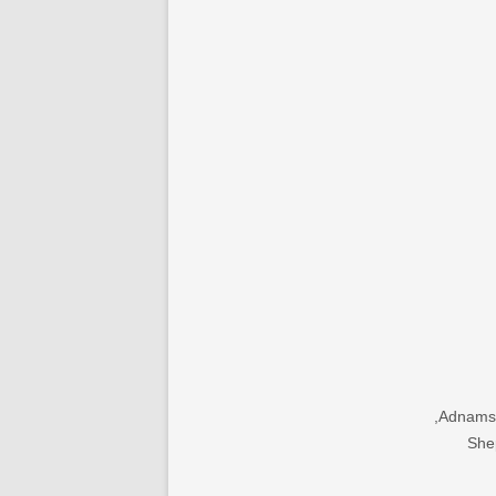
Adnams S
She