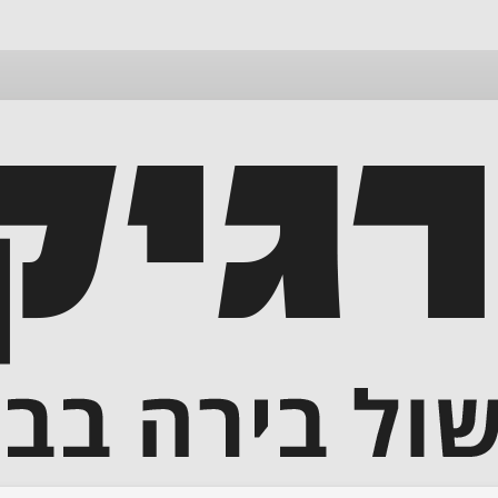
דלג
לתוכן