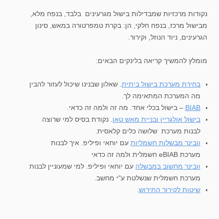
נקודות מרכזיות שמבדילות בישול מגרעינים בלבד, בנפח מלא,
מבישול מרכז, בנפח חלקי, הן: בקרת טמפרטורה במאש, סינון
הגרעינים, ניוד הנוזל, וקירור.
מומלץ להמשיך קריאה בלינקים הבאים:
בחירת מערכת בישול ביתית
. שאלון שבנינו שיכול לעזור להבין
מה המערכת המתאימה לך.
BIAB
– בישול בכלי אחד. מה זה ולמה זה כדאי.
בישול אולגריין ובניית מאש טאן
. נקודת בסיס למי שרוצה
לבנות מערכת שלושה כלים קלאסית.
וובינר מבשלות חשמליות
עם יוחאי ופיליפ. איך לבנות
מערכת eBIAB חשמלית ולמה זה כדאי
וובינר מחשוב במבשלה
עם יוחאי ופיליפ. למי שמעוניין לבנות
מערכת חשמלית שנשלטת ע"י מחשב.
שיטות לקירור התירוש
.