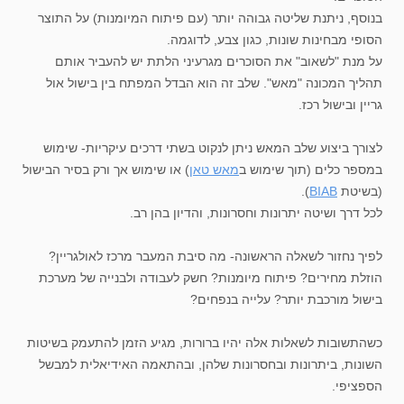
בנוסף, ניתנת שליטה גבוהה יותר (עם פיתוח המיומנות) על התוצר
הסופי מבחינות שונות, כגון צבע, לדוגמה.
על מנת "לשאוב" את הסוכרים מגרעיני הלתת יש להעביר אותם
תהליך המכונה "מאש". שלב זה הוא הבדל המפתח בין בישול אול
גריין ובישול רכז.
לצורך ביצוע שלב המאש ניתן לנקוט בשתי דרכים עיקריות- שימוש
במספר כלים (תוך שימוש ב
מאש טאן
) או שימוש אך ורק בסיר הבישול
(בשיטת
BIAB
).
לכל דרך ושיטה יתרונות וחסרונות, והדיון בהן רב.
לפיך נחזור לשאלה הראשונה- מה סיבת המעבר מרכז לאולגריין?
הוזלת מחירים? פיתוח מיומנות? חשק לעבודה ולבנייה של מערכת
בישול מורכבת יותר? עלייה בנפחים?
כשהתשובות לשאלות אלה יהיו ברורות, מגיע הזמן להתעמק בשיטות
השונות, ביתרונות ובחסרונות שלהן, ובהתאמה האידיאלית למבשל
הספציפי.