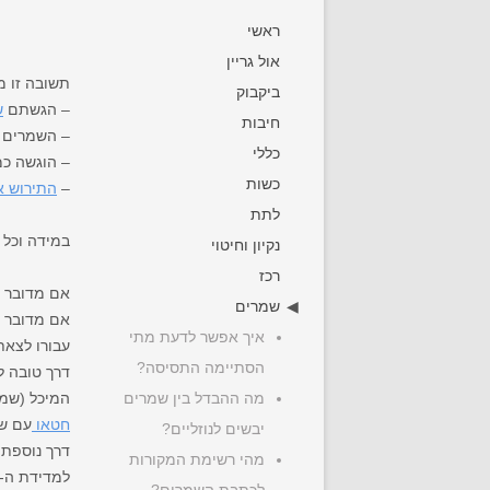
ראשי
אול גריין
תשובה זו מ
ביקבוק
– הגשתם
ש
חיבות
– השמרים ה
כללי
– הוגשה כמ
כשות
–
התירוש או
לתת
במידה וכל 
נקיון וחיטוי
רכז
אם מדובר ב
שמרים
אם מדובר ב
איך אפשר לדעת מתי
עבורו לצאת
הסתיימה התסיסה?
דרך טובה ל
מה ההבדל בין שמרים
המיכל (שמר
חטאו
עם שפ
יבשים לנוזליים?
דרך נוספת 
מהי רשימת המקורות
למדידת ה-OG (צפיפות התחלתית) כפי שנלקחה בסיום הבישול.