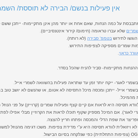
אין פעילות בנשם/ הבירה לא תוססת/ השמר
תבבסת על כמה הנחות, שאם אחת או יותר מהן אינן מתקיימות- ייתכן ששם 
מרים
שלא עברו טראומה (חימום/ קירור אינטנסיביים).
וגשו לתירוש
בטמפ' סבירה
(לא רותח).
ות שמרים מספיקה לצפיפות התירוש.
ורר כראוי
.
ההנחות מתקיימות- סביר להניח שהכל בסדר.
שמרי לאגר- ייקח יותר זמן עד שתראה פעילות בהשוואה לשמרי אייל.
שמרי אייל- ייתכן ומכסה מיכל התסיסה לא אטום, או שהנשם לא יושב טוב במ
 מהמיכל.
וודא תסיסה היא לראות אם קיים קצף ופעילות שמרים (קרוייזן) על פני הנוזל 
י לאגר). אם המיכל מספיק שקוף תוכלו לראות את הקרוזיין מבלי אפילו לפתו
ריצר את שפת הדלי והמכסה ופתחו חריץ להצצה.
לא ויזואלית לוודא תסיסה היא ע"י מדידת צפיפות. משכו דגימה מהנוזל למש