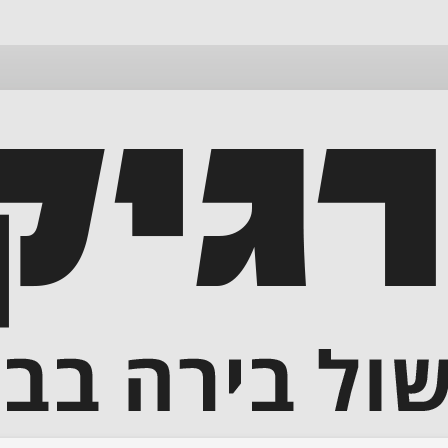
דלג
לתוכן