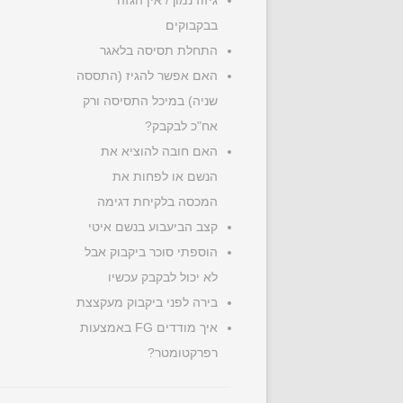
גיזוז נמוך/ אין הגזה
בבקבוקים
התחלת תסיסה בלאגר
האם אפשר להגיז (התססה
שניה) במיכל התסיסה ורק
אח"כ לבקבק?
האם חובה להוציא את
הנשם או לפחות את
המכסה בלקיחת דגימה
קצב הביעבוע בנשם איטי
הוספתי סוכר ביקבוק אבל
לא יכול לבקבק עכשיו
בירה לפני ביקבוק מעקצצת
איך מודדים FG באמצעות
רפרקטומטר?