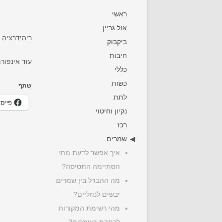
ראשי
אול גריין
ריהידרציה 
ביקבוק
חיבות
עוד אינפורמ
כללי
כשות
שתף
לתת
פייס
נקיון וחיטוי
רכז
שמרים
איך אפשר לדעת מתי
הסתיימה התסיסה?
מה ההבדל בין שמרים
יבשים לנוזליים?
מהי רשימת המקורות