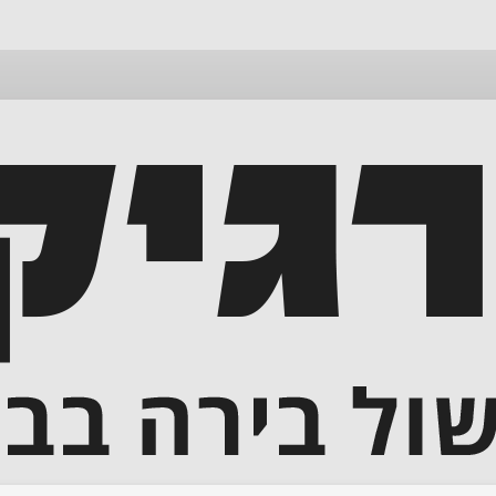
דלג
לתוכן