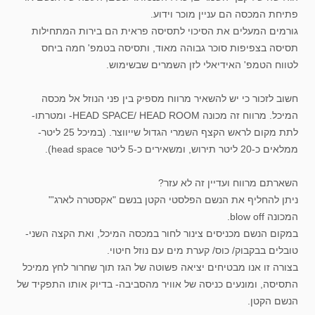
פתיחת המכסה הם עניין מוכר וידוע.
גורמים המעלים את הסיכוי לתסיסה פראית הם בירות המתחילות
תסיסה בצפיפות סוכר גבוהה מאוד, ותסיסה בטמפ' חמה ביחס
לטווח הטמפ' האידיאלי לזן השמרים שבשימוש.
חשוב לזכור כי יש להשאיר מרווח מספיק בין פני הנוזל אל מכסה
המיכל. מרווח זה מכונה HEAD SPACE/ HEAD ROOM- ומטרתו-
לתת מקום לראש הקצף השמרי הגדול שייווצר. (במיכל 25 ליטר-
ממלאים כ-20 ליטר תירוש, ומשאירים כ-5 ליטר head space).
השארתם מרווח ועדיין זה לא עזר?
ניתן להחליף את הנשם הפלסטי הקטן בנשם "אקסטרה לארג'"
המכונה blow off.
במקום הנשם מכניסים צינור לחור במכסה המיכל, ואת הקצה השני-
טובלים בבקבוק/ כוס/ קערת מים עם נוזל חיטוי.
בצורה זו אנו מבטיחים יציאה פשוטה של הגז תוך שחרור לחץ ממיכל
התסיסה, ומונעים כניסה של אוויר מהסביבה- בדיוק אותו התפקיד של
הנשם הקטן.