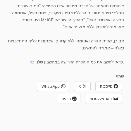
ציטוטים מהאתר של חברת מיסטר אייס הנפוצה: "המים עוברים
תהליכי טיהור יסודיים הכוללים: סינון מיקרוני, פחם פעיל, אוסמוזה
הפוכה ואולטרה סגול", "תהליך הייצור של Mr.ICE הינו סטרילי,
אוטומטי לחלוטין וללא מגע יד אדם".
אם כן, שקית סגורה ואטומה, ללא קרעים, שכתובות עליה התחייבויות
כאלה – אמורה להתאים.
.
כדאי לחשב את כמות הקרח הדרושה במחשבון שלנו
כאן
שתף
פייסבוק
X
WhatsApp
דואר אלקטרוני
הדפס