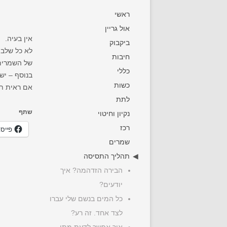
ראשי
אול גריין
אין בעיה.
ביקבוק
לא כל שלבי
חיבות
של השמרים 
כללי
בנוסף – יש
כשות
אם ראית תס
לתת
שתף
נקיון וחיטוי
רכז
פייס
שמרים
תהליך התסיסה
הבירה הזדהמה? איך
יודעים?
כל המים בנשם שלי עברו
לצד אחד. זה רע?