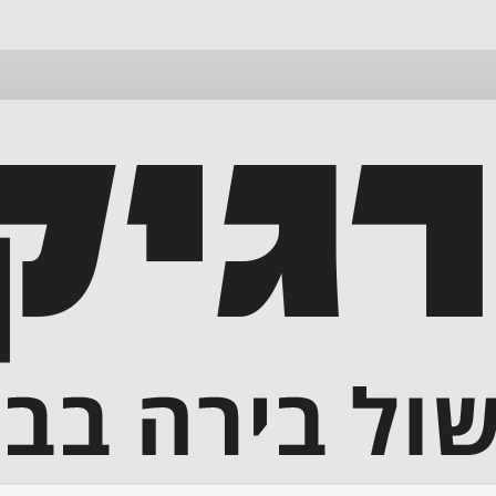
דלג
לתוכן