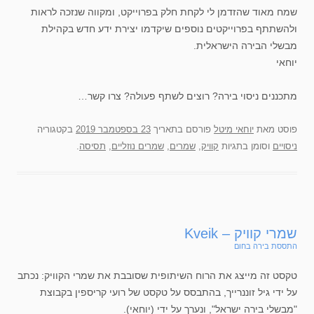
שמח מאוד שהזדמן לי לקחת חלק בפרוייקט, ומקווה שנזכה לראות
ולהשתתף בפרוייקטים נוספים שיקדמו יצירת ידע חדש בקהילת
מבשלי הבירה הישראלית.
יוחאי
מתכננים ניסוי בירה? רוצים לשתף פעולה? צרו קשר…
פוסט
מאת
יוחאי מיטל
פורסם בתאריך
23 בספטמבר 2019
בקטגוריה
ניסויים
וסומן בתגיות
קוויק
,
שמרים
,
שמרים נוזליים
,
תסיסה
.
שמרי קוויק – Kveik
התססת בירה בחום
טקסט זה מייצג את הרוח השיתופית שסובבת את שמרי הקוויק: נכתב
על ידי גיל זוננרייך, בהתבסס על טקסט של רועי קריספין בקבוצת
"מבשלי בירה ישראל", ונערך על ידי (יוחאי).