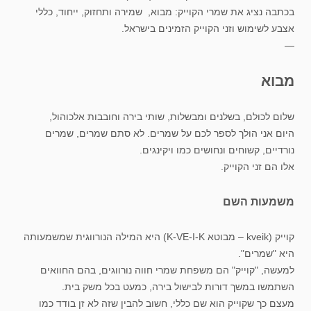
בכתבה נציג את שמרי הקוייק: מבוא, שמירה ותחזוק, ייחוד, כללי
אצבע לשימוש וזני הקוייק הזמינים בישראל.
—
מבוא
שלום לכולם, בשלנים ומבשלות, שותי בירה וחובבות אלכוהול,
היום אני הולך לספר לכם על שמרים. לא סתם שמרים, שמרים
נורדיים, קשוחים ונחושים כמו ויקינגים.
אלו הם זני הקוייק.
משמעות השם
קוייק (kveik – מבוטא K-VE-I-K) היא המילה הנורווגית שמשמעותה
היא "שמרים".
למעשה, "קוייק" הם משפחת שמרי חווה נורווגים, בהם החוואים
השתמשו במשך דורות לבישול בירה, כמעט בכל משק בית.
מעצם כך שקוייק הוא שם כללי, חשוב להבין שזה לא זן בודד כמו