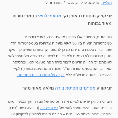
נוזליים
, אז למה לי קוייק עכשיו? בואו נתחיל:
זני קוייק תוססים באופן נקי
מטעמי לוואי
בטמפרטורות
מאוד גבוהות
רוב הזנים, במיוחד אלו שכבר נמצאים כרגע בארץ דורשים
טמפרטורות הנעות בין
30 ל-40 מעלות צלזיוס!
בטמפרטורות הללו
שמרי בירה סטנדרטים יהנו גם כן לתסוס, אך בעודם עושים כן, יפיקו
מגוון תרכובות לא נעימות ולא רצויות לשתייה בתצורה של טעמי לואי.
לעומתם זני הקוייק יודעים ליצור בירה חפה מטעמי לואי ובתסיסה
מאוד בריאה בטמפרטורות הנ"ל. תכונה זו מתאימה מאוד(!) לקיץ
הישראלי, ובטח למבשלים ללא
בקרה על טמפרטורות התסיסה.
זני קוויק
מסיימים תסיסת בירה
מלאה מאוד מהר
רוב זני הקוויק יודעים לסיים את התסיסה של הבירה תוך מספר ימים
בודדים. שוב – ללא טעמי לוואי של
בירה צעירה
(הידועה בשם "בירה
ירוקה"). לרוב, לאחר 3-5 ימים – הבירה מוכנה לחלוטין לביקבוק או