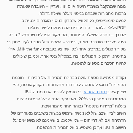
ממה שמתקבל משמרי חיטה או סייזון. ועדיין – העובדה שאותרו
ברבות מהבירות שנבחנו בניסוי מעלה שאלה גדולה:
למעט סימונייטיס, כל הקוויק שנבדקו בניסוי מוגדרים גנטית כ-
POFשלילי. כלומר – הם נעדרים את היכולת לייצר פנולים.
אם כך – נותרה השאלה הפתוחה, מה מקור הפנולים שהורגשו? בירה
הינה מערכת מורכבת מאוד, וכידוע – השלם גדול מסך חלקיו. ייתכן כי
מקור הפנולים במרכיב אחר (כפי שהוצע בקבוצת Milk the funk, אולי
בחיטה). ייתכן כי הפנולים יוצרו במסלול גנטי אחר, וכמובן שיכולים
להיות הסברים נוספים לתופעה.
נקודה מפתיעה נוספת עולה בבחינת המרירות של הבירות: "חוכמת
ההמונים" בנוגע להתססה עם רבות מתערובות הקוויק גורסת, כפי
שציין גיל ב
כתבת המבוא
, כי מומלץ להוריד את רמת ה-IBU
המתוכננת במתכון בכ-20%. זאת עקב הנטייה של הבירות להיות
בעלות "מרירות נתפסת" גבוהה יותר מהמחושבת.
חשוב לציין שבבישול לא נעשה שימוש בכשות בשלבים מאוחרים של
הרתיחה וגם לא דרייהופ – שני אלמנטים שאמנם לא משפיעים על
חישוב ה-IBU אך כן משפיעים על המרירות הנתפסת.