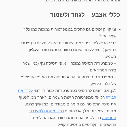
ומתאים מאוד לישראל, בואו נדבר קצת תכלס:
כללי אצבע – לגזור ולשמור
זני קוייק יכולים
גם
לתסוס בטמפרטורות נמוכות כמו כל זן
שמרי אייל.
כדי להביא לידי ביטוי את הייחודיות של כל תערובת (פירוט
בהמשך) רצוי לעבוד איתם בטווח הטמפרטורה
העליון
.
משמע:
– טמפרטורת תסיסה נמוכה = אופי תסיסה נקי (כמו שמרי
בירה אמריקאים).
– טמפרטורת תסיסה גבוהה = תסיסה עם האופי הספציפי
של בלנד הקוייק.
לכן, אם רוצים להתסיס בטמפרטורות גבוהות, רצוי
לקרר את
הבירה
רק עד טמפרטורת הגשת השמרים. לאחר מכן לעטוף
את מיכל התסיסה עם חומרים מבודדים (כמו שקי שינה,
מגבות, שמיכות וכו') או להוסיף
רכיב מחמם למערכת
התסיסה
כדי לשמר את הטמפרטורה הגבוהה לימים
הראשונים והקריטיים בתסיסת קוייק.