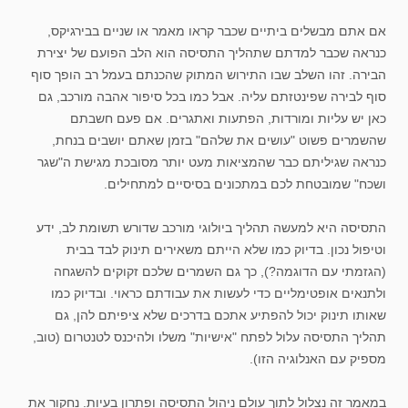
אם אתם מבשלים ביתיים שכבר קראו מאמר או שניים בבירגיקס,
כנראה שכבר למדתם שתהליך התסיסה הוא הלב הפועם של יצירת
הבירה. זהו השלב שבו התירוש המתוק שהכנתם בעמל רב הופך סוף
סוף לבירה שפינטזתם עליה. אבל כמו בכל סיפור אהבה מורכב, גם
כאן יש עליות ומורדות, הפתעות ואתגרים. אם פעם חשבתם
שהשמרים פשוט "עושים את שלהם" בזמן שאתם יושבים בנחת,
כנראה שגיליתם כבר שהמציאות מעט יותר מסובכת מגישת ה"שגר
ושכח" שמובטחת לכם במתכונים בסיסיים למתחילים.
התסיסה היא למעשה תהליך ביולוגי מורכב שדורש תשומת לב, ידע
וטיפול נכון. בדיוק כמו שלא הייתם משאירים תינוק לבד בבית
(הגזמתי עם הדוגמה?), כך גם השמרים שלכם זקוקים להשגחה
ולתנאים אופטימליים כדי לעשות את עבודתם כראוי. ובדיוק כמו
שאותו תינוק יכול להפתיע אתכם בדרכים שלא ציפיתם להן, גם
תהליך התסיסה עלול לפתח "אישיות" משלו ולהיכנס לטנטרום (טוב,
מספיק עם האנלוגיה הזו).
במאמר זה נצלול לתוך עולם ניהול התסיסה ופתרון בעיות. נחקור את