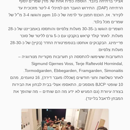
אצילי ברתיחה בלבד. הוספה כפית אחת של מזין שמרים לסוף
הרתיחה (DAP). התירוש הועבר חם למיכלי 4 ליטר מזכוכית עד
לקירור. אז, הוכנס חמצן עד לרמה של כ-10 ppm והוגשו 3-4 מ״ל של
שמרים מכל בלנד.
השמרים הוגשו ב-30-35 מעלות צלסיוס והותססו באמביינט של כ-28
מעלות. לאחר קולד קראש בוקבקו עם כ-5 גרם לליטר של סוכר
פריימינג. הבקבוקים אוחסנו בטמפרטורת החדר (בקיץ) של כ-28-30
מעלות צלסיוס.
התערובות ששימשו להתססה הן תערובות מקוריות מנורווגיה –
Sigmund Gjernes Voss, Terje Raftevold Hornindal,
Tormodgarden, Ebbegarden, Framgarden, Simonaitis.
לאחר כשלושה וחצי חודשים (שכללו מעבר דירה), 16 טועמים, מהם
10 שופטי BJCP מוסמכים, התאספו אצלי בבית לבחון את הבירות
בצורה עיוורת (גם המגיש לא ידע מה הם שותים – מה שהופך את
המבחן לדאבל בליינד).