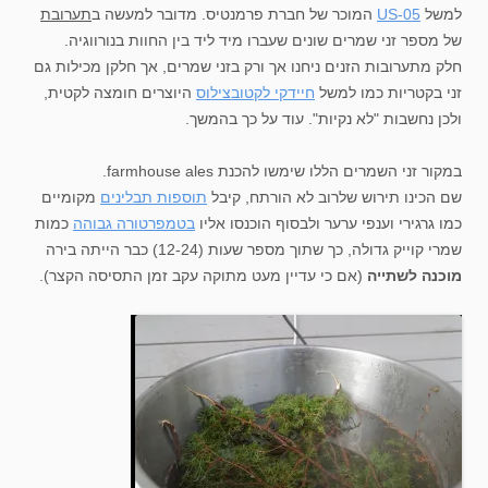
למשל
US-05
המוכר של חברת פרמנטיס. מדובר למעשה ב
תערובת
של מספר זני שמרים שונים שעברו מיד ליד בין החוות בנורווגיה.
חלק מתערובות הזנים ניחנו אך ורק בזני שמרים, אך חלקן מכילות גם
זני בקטריות כמו למשל
חיידקי לקטובצילוס
היוצרים חומצה לקטית,
ולכן נחשבות "לא נקיות". עוד על כך בהמשך.
במקור זני השמרים הללו שימשו להכנת farmhouse ales.
שם הכינו תירוש שלרוב לא הורתח, קיבל
תוספות תבלינים
מקומיים
כמו גרגירי וענפי ערער ולבסוף הוכנסו אליו
בטמפרטורה גבוהה
כמות
שמרי קוייק גדולה, כך שתוך מספר שעות (12-24) כבר הייתה בירה
מוכנה לשתייה
(אם כי עדיין מעט מתוקה עקב זמן התסיסה הקצר).