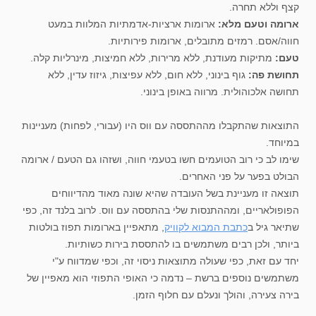
קצף וללא תחרה.
ארומה וטעם מלא:
ארומות ארציות-אדמתיות המלוות במעט
חווה/אסם. רמזים מתובלים, ארומות פירותיות.
טעם:
מתיקות מעודנת, ללא מרירות, ללא חמיצות, מינרליות קלה.
תחושת פה:
גוף בינוני, ללא חום, ללא עפיצות, גיזוז עדין, ללא
תחושה אלכוהולית. מרווה באופן בינוני.
התוצאות שהתקבלו מההתססה עם ווס היו (עבורי, לפחות) מעניינות
במיוחד.
שימו לב כי רוב הטועמים חשו בטעמי חווה, ושזהו גם הטעם / ארומה
הבולט בפער על פני האחרים.
תוצאה זו מעניינת בשל העובדה שהיא שונה מאוד מהדיווחים
הפופולאריים, ומההתנסות שלי בהתססה עם ווס. לרוב בלנד זה, כפי
שתיאר גיל ב
כתבת המבוא לקוויק
, מתאפיין בארומות תפוז בולטות
ביותר, ולכן רבים משתמשים בו להתססת בירות כשותיות.
יחד עם זאת, כפי שעולה מתוצאות ניסוי זה, וכפי שמדווח ע"י
משתמשים נוספים ברשת – נדמה כי האופי התפוזי הוא מאפיין של
בירה צעירה, והולך ונעלם עם חלוף הזמן.