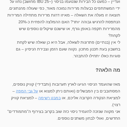
ועדיין – כמעט כל הבירות שנטעמו בניסוי (~25 IBU מחושב) נחוו על
ידי המשתתפים כבעלות מרירות נמוכה מאוד, כפי שעולה מהנתונים.
תוצאה זו מעלה את השאלה – מאיזו דרגת מרירות מתחילה המרירות
הנתפסת להרגיש גבוהה יותר? האם ההמלצה להפחית כ-20%
מהמרירות תקפה באופן גורף, או שישנם שיקולים נוספים שיש
לקחת?
לי אין (בנתיים) פתרונות לשאלה, אבל היא כן שאלה שיש לקחת
בחשבון בעת תכנון מתכון. נקווה שעם הזמן וצבירת הניסיון – גם
סוגיות כאלו יתחילו להתבהר.
מה הלאה?
מאז שהועמד הניסוי הגיעו לארץ תערובות (ותבדידי) קוויק נוספים,
המסתובבים בין המבשלים (ואותם ניתן למצוא או
על גבי המפה
–
למציאת הנקודה הקרובה אליכם, או
במבט רשימה
– למציאת קוויק
רצוי).
אני מקווה שנזכה להעמיד ניסוי כזה שוב בקרוב בצירוף ה"מתמודדים"
החדשים, ואולי לבחון משתנים נוספים.