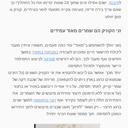
ל
חיבות
. ישנם אפילו זנים שתוך 24 שעות יסיימו את כל התהליך! כך
שאם צריך בירה זריזה, טעימה ונקייה מטעמי לוואי בעיתיים, קוויק is
your guy.
זני הקוויק הם שמרים מאוד עמידים
(אני הולך להשתמש ב"מאוד" עוד כמה פעמים, תשארו איתי) מעבר
ליכולת להישאר חיים ומוכנים לעבודה
במבחנה במקרר
במשך
חודשים ואף מעבר לכך, הם לא דורשים
סטרטר
לביצוע התסיסה!
היישר מהמקרר ולמיכל התסיסה.
יותר מכך: אפשר גם לייבש ולהקפיא את זני הקוויק השונים (כל הזנים
שנמצאים כרגע בארץ ניתנים להקפאה). מריחה של שכבה דקה של
שמרי קוייק, לאחר תסיסה, על נייר אפייה וייבושם באוויר או בתנור
(על איוורור ללא חימום) תיצור פתיתים מיובשים של השמרים. את
הפתיתים הללו ניתן לשמור בקירור ואף
רצוי בהקפאה
למשך שנים.
ברגע הרצוי – רק נשאר "לזרוק" מעט שבבים מיובשים לתוך התירוש
המוכן לתסיסה. תוך מספר שעות הכיף יתחיל.