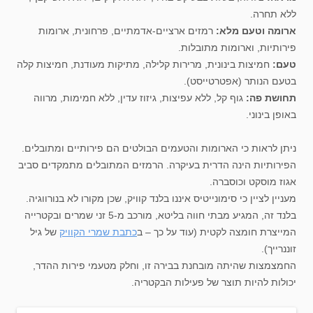
ללא תחרה.
ארומה וטעם מלא:
רמזים ארציים-אדמתיים, פרחונית, ארומות
פירותיות, וארומות מתובלות.
טעם:
חמיצות בינונית, מרירות קלילה, מתיקות מעודנת, חמיצות קלה
בטעם הנותר (אפטרטייסט).
תחושת פה:
גוף קל, ללא עפיצות, גיזוז עדין, ללא חמימות, מרווה
באופן בינוני.
ניתן לראות כי הארומות והטעמים הבולטים הם פירותיים ומתובלים.
הפירותיות הינה הדרית בעיקרה. הרמזים המתובלים מתמקדים סביב
אגוז מוסקט וכוסברה.
מעניין לציין כי סימונייטיס איננו בלנד קוויק, שכן מקורו לא בנורווגיה.
בלנד זה, המגיע מבתי חווה בליטא, מורכב מ-5 זני שמרים ובקטרייה
המייצרת חומצה לקטית (עוד על כך – ב
כתבת שמרי הקוויק
של גיל
זוננרייך).
החמצמצות שהיתה מובחנת בבירה זו, וחלק מטעמי פירות ההדר,
יכולות להיות תוצר של פעילות הבקטריה.