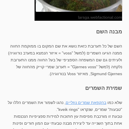
larsga.webfactional.com
מבנה השם
השם של כל תערובת כזאת נושא את שם המקום בו ממוקמת החווה
ממנה הגיעו השמרים (למשל "voss" = איזור הנמצא במערב נורווגיה)
ולעיתים גם שם המשפחה הספציפי של בעל החווה ממנו התערובת
נלקחה (למשל "Gjernes voss" = תערוב שמרי קוייק מהחווה של
Sigmund Gjernes, מאיזור Voss בנורווגיה).
שמירת השמרים
שלא כמו
בהקפאת שמרים נוזליים
, נהגו לשמור את השמרים הללו על
"טבעות" שמרים, שנקראו "kveik rings".
טבעת זו מורכבת מפיסות עץ חתוכות למידות ספציפיות הנכנסות
אחת בתוך השנייה עד ליצירת מבנה טבעתי עם המון חורים ופינות