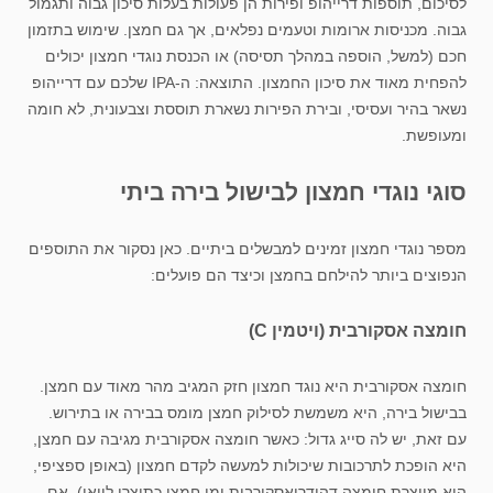
לסיכום, תוספות דרייהופ ופירות הן פעולות בעלות סיכון גבוה ותגמול
גבוה. מכניסות ארומות וטעמים נפלאים, אך גם חמצן. שימוש בתזמון
חכם (למשל, הוספה במהלך תסיסה) או הכנסת נוגדי חמצון יכולים
להפחית מאוד את סיכון החמצון. התוצאה: ה-IPA שלכם עם דרייהופ
נשאר בהיר ועסיסי, ובירת הפירות נשארת תוססת וצבעונית, לא חומה
ומעופשת.
סוגי נוגדי חמצון לבישול בירה ביתי
מספר נוגדי חמצון זמינים למבשלים ביתיים. כאן נסקור את התוספים
הנפוצים ביותר להילחם בחמצן וכיצד הם פועלים:
חומצה אסקורבית (ויטמין C)
חומצה אסקורבית היא נוגד חמצון חזק המגיב מהר מאוד עם חמצן.
בבישול בירה, היא משמשת לסילוק חמצן מומס בבירה או בתירוש.
עם זאת, יש לה סייג גדול: כאשר חומצה אסקורבית מגיבה עם חמצן,
היא הופכת לתרכובות שיכולות למעשה לקדם חמצון (באופן ספציפי,
היא מייצרת חומצה דהידרואסקורבית ומי חמצן כתוצרי לוואי). אם