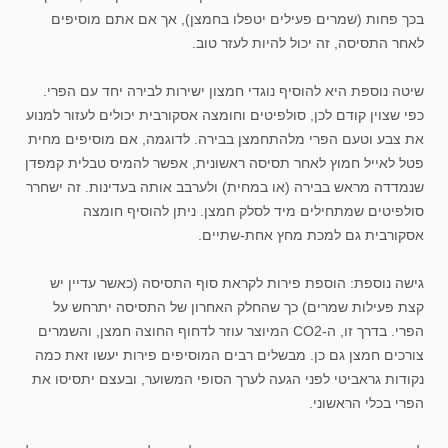
בכך פחות (שמרים פעילים יטפלו בחמצן), אך אם אתם מוסיפים
לאחר התסיסה, זה יכול להיות לעזר טוב.
שיטה נוספת היא להוסיף נוגדי חמצון ישירות לבירה יחד עם הפרי.
כפי שצוין קודם לכן, סולפיטים וחומצה אסקורבית יכולים לעזור למנוע
את צבע וטעם הפרי מלהתחמצן בבירה. לדוגמה, אם מוסיפים מחית
פטל לאייל חמוץ לאחר תסיסה ראשונית, אפשר להמיס טבלית קמפדן
שנמדדה מראש בבירה (או במחית) ולערבב אותה בעדינות. זה ישחרר
סולפיטים שמתחילים מיד לסלק חמצן. ניתן להוסיף חומצה
אסקורבית גם למכת מחץ אחת-שתיים.
גישה נוספת: הוספת פירות לקראת סוף התסיסה (כאשר עדיין יש
קצת פעילות שמרים) כך שהחלק האחרון של התסיסה יתרחש על
הפרי. בדרך זו, ה-CO2 המיוצר עוזר לדחוף החוצה חמצן, והשמרים
צורכים חמצן גם כן. מבשלים רבים המוסיפים פירות יעשו זאת כמה
נקודות גראביטי לפני הגעה לערך הסופי המשוער, ובעצם יתסיסו את
הפרי בכלי הראשוני.