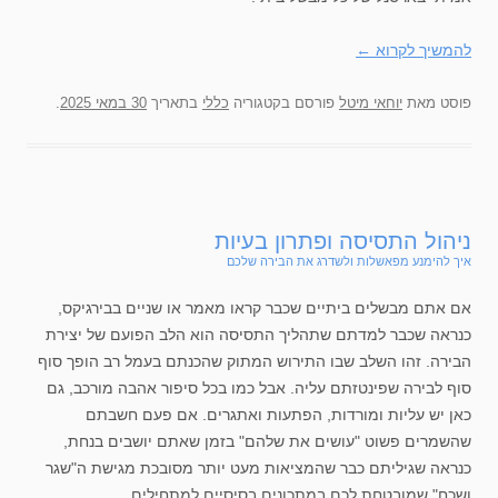
להמשיך לקרוא
←
פוסט
מאת
יוחאי מיטל
פורסם בקטגוריה
כללי
בתאריך
30 במאי 2025
.
ניהול התסיסה ופתרון בעיות
איך להימנע מפאשלות ולשדרג את הבירה שלכם
אם אתם מבשלים ביתיים שכבר קראו מאמר או שניים בבירגיקס,
כנראה שכבר למדתם שתהליך התסיסה הוא הלב הפועם של יצירת
הבירה. זהו השלב שבו התירוש המתוק שהכנתם בעמל רב הופך סוף
סוף לבירה שפינטזתם עליה. אבל כמו בכל סיפור אהבה מורכב, גם
כאן יש עליות ומורדות, הפתעות ואתגרים. אם פעם חשבתם
שהשמרים פשוט "עושים את שלהם" בזמן שאתם יושבים בנחת,
כנראה שגיליתם כבר שהמציאות מעט יותר מסובכת מגישת ה"שגר
ושכח" שמובטחת לכם במתכונים בסיסיים למתחילים.