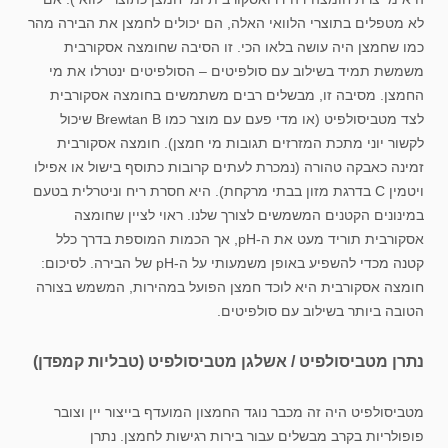
לא מטפלים בתוצרי הלוואי האלה, הם יכולים לחמצן את הבירה מהר
כמו שחמצן היה עושה בלאו הכי. זו הסיבה שחומצה אסקורבית
משמשת תמיד בשילוב עם סולפיטים – הסולפיטים ינטרלו את מי
החמצן. מסיבה זו, מבשלים רבים משתמשים בחומצה אסקורבית
לצד מטביסולפיט (או מדי פעם עם מוצר כמו Brewtan B שיכול
לקשור יוני מתכת המזרזים תגובות מי חמצן). חומצה אסקורבית
זמינה כאבקה טהורה (נמכרת לעתים קרובות כתוסף בישול או אפילו
ויטמין C בדרגת מזון בבתי מרקחת). היא חסרת ריח וניטרלית בטעם
במינונים הקטנים המשמשים לצורך שלנו. ראוי לציין שחומצה
אסקורבית תוריד מעט את ה-pH, אך הכמות המוספת בדרך כלל
קטנה מכדי להשפיע באופן משמעותי על ה-pH של הבירה. לסיכום:
חומצה אסקורבית היא לוכד חמצן הפועל במהירות, המשמש בצורה
הטובה ביותר בשילוב עם סולפיטים.
נתרן מטביסולפיט / אשלגן מטביסולפיט (טבליות קמפדן)
מטביסולפיט היה זה מכבר נוגד החמצון המועדף בייצור יין וצובר
פופולריות בקרב מבשלים עבור בירות רגישות לחמצן. נתרן