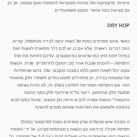
פיפיות: פרקטיקות אלו מהוות פוטנציאל לתוספת טעם עצומה, אך הן
גם מציגות כמה אתגרי חמצון משמעותיים.
DRY HOP
כאשר אתם מוסיפים כמות של כשות יבשה לבירה מותססת, קורים
כמה דברים. ראשית, אלא אם כן יש לכם דרך מפוארת לעשות זאת
במיכל תחת לחץ כמו שרואים באינסטגרם, עליכם לפתוח את מכל
התסיסה – להכניס שכבת אוויר (ובו חמצן) להדספייס. שנית, הכשות
עצמו יכול לשאת חמצן כלוא במבנה הנקבובי שלו. ברגע שכופתיות
אלו נמצאות בבירה, הן מתחילים לספוג נוזלים ולשחרר חלק מהאוויר
הזה. אם התסיסה הסתיימה לחלוטין בשלב זה, לא תהיה נשימה
שתנצל חלק מהחמצן, וייצור פד"ח שידחוף חלק נוסף החוצה.
התוצאה? הכשות עשויה להביא איתה נזק חמצוני, שיכול בסוף לבוא
בהפוכה ולעמעם את הארומות שאתם מנסים להוסיף.
זו הסיבה שיש מבשלים שרק מוסיפים כשות לפרמנטור במהלך
תסיסה פעילה (הידועה גם ככשות ביוטרנספורמציה). על ידי הוספת
הכשות בזמן שהשמרים עדיין פועלים (נניח ביום 2-4 של תסיסה), כל