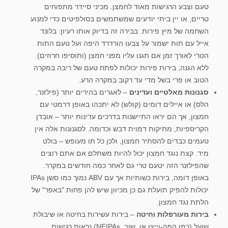
טעם וצבע הרגישות מאוד לחמצן. מכיני סיידר מתפוחים
טריים, או יין ביתי יודעים שמשתמשים בסולפיטים כדי למנוע
השחמה של מיץ פירות. בבירה זה בדיוק אותו רעיון: בלונד
אייל עם תות ישמור על צבעו הורדרד היפה ועל טעם התות
הטרי לאורך זמן אם תגנו עליו מפני חמצן (ותוסיפו חרוזים).
ללא הגנה, בירות פירות יכולות לפתח טעם של ריבה במקרה
הטוב או פרי בשל מדי עד רקוב במקרה הרע.
סגנונות מאלטיים ועדינים
– לאגרים בהירים יותר (פילזנר,
הלס) או איילים דומים (קולש) לא יתכהו באופן דרמטי עם
חמצון, אך הם יראו התיישנות בדרכים עדינות יותר – אובדן
הקריספיות, מתיקות דמוית דבש וכדומה. לסגנונות אלה אין
טעמים כבדים להסתיר חמצון, ולכן כל תו מעופש – בולט
מיד. קצת נוגד חמצון יכול להיות משתלם אם אתם רוצים
שהפילזנר הזה יטעם טרי גם לאחר כמה חודשים במקרר.
באופן דומה, בירות כשותיות אך עם ABV נמוך כמו סשן IPAs
יכולות להפיק תועלת גם כן מכיוון שיש להן פחות "באפר" של
הלתת נגד חמצון.
בירות מעורפלות וחיטה
– בירות עשירות בחיטה או שיבולת
שועל (כמו הפה-וייצן או, שוב, NEIPAs) נראות רגישות