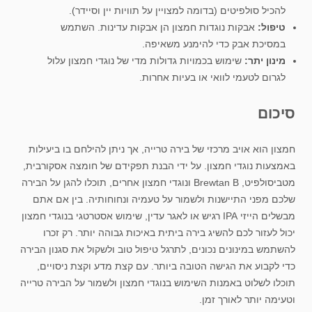
להכיל סולפיטים (בדומה למצויין על תוויות יין וסיידר).
טיפול:
אבקות נוגדות חמצון הן אבקות עדינות. השתמש
במסיכת אבק כדי להימנע משאיפה.
מינון יתר:
שימוש בכמויות גדולות מדי של נוגדי חמצון עלול
לגרום לטעמי לוואי או בעיות אחרות.
סיכום
חמצון הוא אויב מרכזי של בירה טרייה, אך ניתן להילחם בו ביעילות
באמצעות נוגדי חמצון. על ידי הבנת תפקידם של חומצה אסקורבית,
מטביסולפיט, Brewtan B ונוגדי חמצון אחרים, תוכלו להגן על הבירה
שלכם מפני התיישנות ולשמור על טעמיה ונחוחותיה. בין אם אתם
מבשלים הייזי IPA רגיש או לאגר עדין, שימוש אסטרטגי בנוגדי חמצון
יכול לעזור לכם להשיג בירה ביתית באיכות גבוהה יותר. רק זכרו
להשתמש במינונים נכונים, לתרגל טיפול טוב ולשקול את סגנון הבירה
כדי לקבוע את הגישה הטובה ביותר. עם קצת מדע וקצת ניסויים,
תוכלו לשלוט באמנות השימוש בנוגדי חמצון ולשמור על הבירה טרייה
וטעימה יותר לאורך זמן.