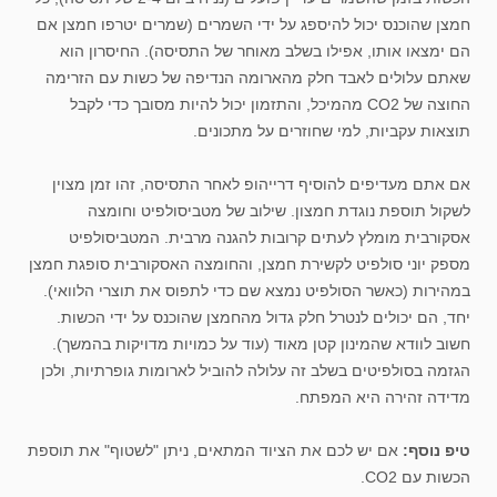
חמצן שהוכנס יכול להיספג על ידי השמרים (שמרים יטרפו חמצן אם
הם ימצאו אותו, אפילו בשלב מאוחר של התסיסה). החיסרון הוא
שאתם עלולים לאבד חלק מהארומה הנדיפה של כשות עם הזרימה
החוצה של CO2 מהמיכל, והתזמון יכול להיות מסובך כדי לקבל
תוצאות עקביות, למי שחוזרים על מתכונים.
אם אתם מעדיפים להוסיף דרייהופ לאחר התסיסה, זהו זמן מצוין
לשקול תוספת נוגדת חמצון. שילוב של מטביסולפיט וחומצה
אסקורבית מומלץ לעתים קרובות להגנה מרבית. המטביסולפיט
מספק יוני סולפיט לקשירת חמצן, והחומצה האסקורבית סופגת חמצן
במהירות (כאשר הסולפיט נמצא שם כדי לתפוס את תוצרי הלוואי).
יחד, הם יכולים לנטרל חלק גדול מהחמצן שהוכנס על ידי הכשות.
חשוב לוודא שהמינון קטן מאוד (עוד על כמויות מדויקות בהמשך).
הגזמה בסולפיטים בשלב זה עלולה להוביל לארומות גופרתיות, ולכן
מדידה זהירה היא המפתח.
טיפ נוסף:
אם יש לכם את הציוד המתאים, ניתן "לשטוף" את תוספת
הכשות עם CO2.