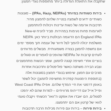
שתקבלו את התועלת הגדולה ביותר מתוספות נוגדי חמצון:
בירות כשותיות במיוחד (IPAs, Hazy, NEIPAs)
– סגנונות
כשותיים ידועים לשמצה בנטייה שלהם לחמצון מהיר.
תרכובות ארומה של כשות עדינות ויכולות להתחמצן
לארומות פחות נעימות במהירות. סביר להניח ש-New
England IPAs הם הדוגמה הבולטת ביותר כאן: NEIPA
מושלמת יכולה להפוך לצל חיוור של עצמה תוך מספר ימים
אם נחשפה לחמצן בצורה משמעותית. מבשלים מדווחים
לעתים קרובות על NEIPAs שהופכים לאפורים או סגולים
בוציים אחרי חשיפה קטנה לחמצן. שמני הכשות מתחמצנים
וצבע הבירה משתנה כאשר פוליפנולים ותרכובות אחרות
מגיבים עם חמצן. שימוש בנוגדי חמצון בסגנונות אלה
(בתוספת הימנעות קפדנית מחשיפה לחמצן) יכול לשפר
באופן דרמטי את חיי המדף שלהם. אפילו West Coast IPAs
ופייל אייל עם דרייהופ מרוויחים – למרות שהם לא יהפכו
לסגולים, הם יאבדו את אפקט ה"וואו" הכשותי ויקבלו טעמי
לוואי של קרטון אם הם יתחמצנו.
בירות פירות
– בירות עם פירות מכילות הרבה תרכובות