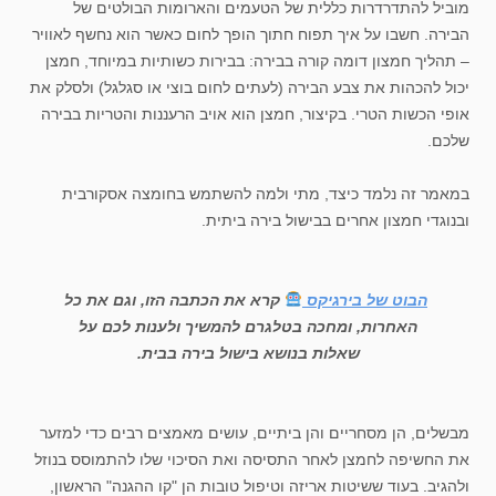
מוביל להתדרדרות כללית של הטעמים והארומות הבולטים של
הבירה. חשבו על איך תפוח חתוך הופך לחום כאשר הוא נחשף לאוויר
– תהליך חמצון דומה קורה בבירה: בבירות כשותיות במיוחד, חמצן
יכול להכהות את צבע הבירה (לעתים לחום בוצי או סגלגל) ולסלק את
אופי הכשות הטרי. בקיצור, חמצן הוא אויב הרעננות והטריות בבירה
שלכם.
במאמר זה נלמד כיצד, מתי ולמה להשתמש בחומצה אסקורבית
ובנוגדי חמצון אחרים בבישול בירה ביתית.
הבוט של בירגיקס
קרא את הכתבה הזו, וגם את כל
האחרות, ומחכה בטלגרם להמשיך ולענות לכם על
שאלות בנושא בישול בירה בבית.
מבשלים, הן מסחריים והן ביתיים, עושים מאמצים רבים כדי למזער
את החשיפה לחמצן לאחר התסיסה ואת הסיכוי שלו להתמוסס בנוזל
ולהגיב. בעוד ששיטות אריזה וטיפול טובות הן "קו ההגנה" הראשון,