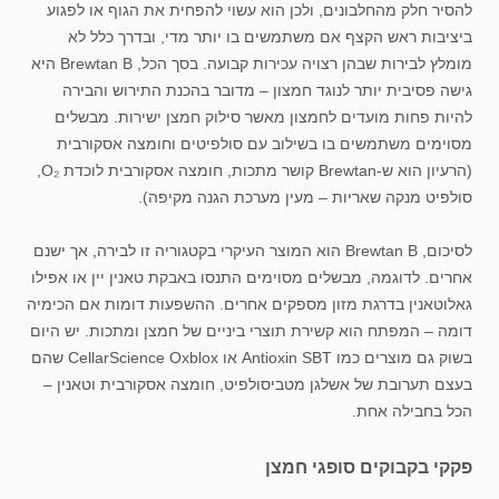
להסיר חלק מהחלבונים, ולכן הוא עשוי להפחית את הגוף או לפגוע
ביציבות ראש הקצף אם משתמשים בו יותר מדי, ובדרך כלל לא
מומלץ לבירות שבהן רצויה עכירות קבועה. בסך הכל, Brewtan B היא
גישה פסיבית יותר לנוגד חמצון – מדובר בהכנת התירוש והבירה
להיות פחות מועדים לחמצון מאשר סילוק חמצן ישירות. מבשלים
מסוימים משתמשים בו בשילוב עם סולפיטים וחומצה אסקורבית
(הרעיון הוא ש-Brewtan קושר מתכות, חומצה אסקורבית לוכדת O₂,
סולפיט מנקה שאריות – מעין מערכת הגנה מקיפה).
לסיכום, Brewtan B הוא המוצר העיקרי בקטגוריה זו לבירה, אך ישנם
אחרים. לדוגמה, מבשלים מסוימים התנסו באבקת טאנין יין או אפילו
גאלוטאנין בדרגת מזון מספקים אחרים. ההשפעות דומות אם הכימיה
דומה – המפתח הוא קשירת תוצרי ביניים של חמצן ומתכות. יש היום
בשוק גם מוצרים כמו Antioxin SBT או CellarScience Oxblox שהם
בעצם תערובת של אשלגן מטביסולפיט, חומצה אסקורבית וטאנין –
הכל בחבילה אחת.
פקקי בקבוקים סופגי חמצן