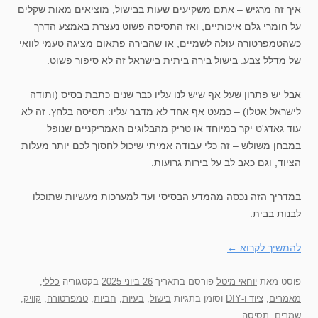
איך זה מרגיש – אתם משקיעים שעות בבישול, מוציאים מאות שקלים
על חומרי גלם איכותיים, ואז התסיסה פשוט נעצרת באמצע הדרך
כשהטמפרטורה עולה לשמיים, או שהבירה פתאום מציגה טעמי לוואי
של מדלל צבע. בישול בירה ביתית בישראל זה לא סיפור פשוט.
אבל יש פתרון שעל אף שיש לנו עליו כבר שנים כתבת בסיס (ותודה
לישראל אטלו) – כמעט אף אחד לא מדבר עליו: תסיסה בלחץ. זה לא
עוד גאדג'ט יקר במיוחד או טריק מהבלוגים האמריקניים שנופל
במבחן משולש – זה כלי עבודה אמיתי שיכול לחסוך לכם יותר מעלות
הציוד, וגם כאב לב על בירות גרועות.
במדריך הזה נכסה מהמדע הבסיסי ועד למערכות מעשיות שתוכלו
לבנות בבית.
להמשיך לקרוא
←
פוסט
מאת
יוחאי מיטל
פורסם בתאריך
26 ביוני 2025
בקטגוריה
כללי
,
מאמרים
,
ציוד ו-DIY
וסומן בתגיות
בישול
,
בעיות
,
חביות
,
טמפרטורה
,
קוויק
,
שמרים
,
תסיסה
.