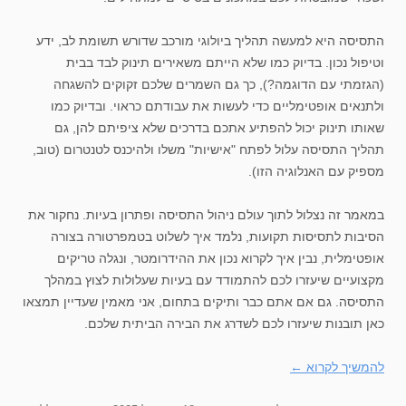
התסיסה היא למעשה תהליך ביולוגי מורכב שדורש תשומת לב, ידע
וטיפול נכון. בדיוק כמו שלא הייתם משאירים תינוק לבד בבית
(הגזמתי עם הדוגמה?), כך גם השמרים שלכם זקוקים להשגחה
ולתנאים אופטימליים כדי לעשות את עבודתם כראוי. ובדיוק כמו
שאותו תינוק יכול להפתיע אתכם בדרכים שלא ציפיתם להן, גם
תהליך התסיסה עלול לפתח "אישיות" משלו ולהיכנס לטנטרום (טוב,
מספיק עם האנלוגיה הזו).
במאמר זה נצלול לתוך עולם ניהול התסיסה ופתרון בעיות. נחקור את
הסיבות לתסיסות תקועות, נלמד איך לשלוט בטמפרטורה בצורה
אופטימלית, נבין איך לקרוא נכון את ההידרומטר, ונגלה טריקים
מקצועיים שיעזרו לכם להתמודד עם בעיות שעלולות לצוץ במהלך
התסיסה. גם אם אתם כבר ותיקים בתחום, אני מאמין שעדיין תמצאו
כאן תובנות שיעזרו לכם לשדרג את הבירה הביתית שלכם.
להמשיך לקרוא
←