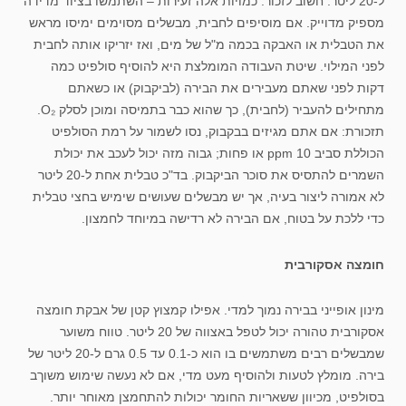
ל-20 ליטר. חשוב לזכור: כמויות אלה זעירות – השתמשו בציוד מדידה
מספיק מדוייק. אם מוסיפים לחבית, מבשלים מסוימים ימיסו מראש
את הטבלית או האבקה בכמה מ"ל של מים, ואז יזריקו אותה לחבית
לפני המילוי. שיטת העבודה המומלצת היא להוסיף סולפיט כמה
דקות לפני שאתם מעבירים את הבירה (לביקבוק) או כשאתם
מתחילים להעביר (לחבית), כך שהוא כבר בתמיסה ומוכן לסלק O₂.
תזכורת: אם אתם מגיזים בבקבוק, נסו לשמור על רמת הסולפיט
הכוללת סביב 10 ppm או פחות; גבוה מזה יכול לעכב את יכולת
השמרים להתסיס את סוכר הביקבוק. בד"כ טבלית אחת ל-20 ליטר
לא אמורה ליצור בעיה, אך יש מבשלים שעושים שימיש בחצי טבלית
כדי ללכת על בטוח, אם הבירה לא רדישה במיוחד לחמצון.
חומצה אסקורבית
מינון אופייני בבירה נמוך למדי. אפילו קמצוץ קטן של אבקת חומצה
אסקורבית טהורה יכול לטפל באצווה של 20 ליטר. טווח משוער
שמבשלים רבים משתמשים בו הוא כ-0.1 עד 0.5 גרם ל-20 ליטר של
בירה. מומלץ לטעות ולהוסיף מעט מדי, אם לא נעשה שימוש משוךב
בסולפיט, מכיוון ששאריות החומר יכולות להתחמצן מאוחר יותר.