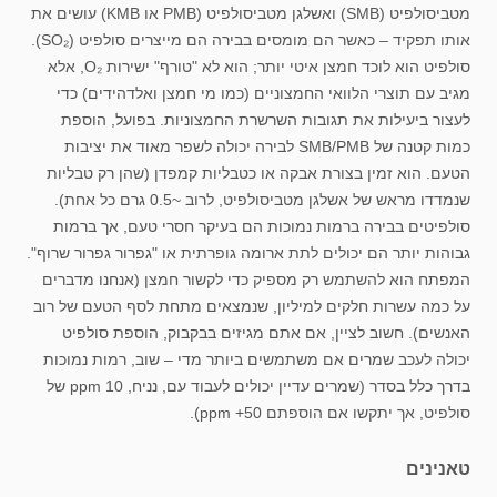
מטביסולפיט (SMB) ואשלגן מטביסולפיט (PMB או KMB) עושים את
אותו תפקיד – כאשר הם מומסים בבירה הם מייצרים סולפיט (SO₂).
סולפיט הוא לוכד חמצן איטי יותר; הוא לא "טורף" ישירות O₂, אלא
מגיב עם תוצרי הלוואי החמצוניים (כמו מי חמצן ואלדהידים) כדי
לעצור ביעילות את תגובות השרשרת החמצוניות. בפועל, הוספת
כמות קטנה של SMB/PMB לבירה יכולה לשפר מאוד את יציבות
הטעם. הוא זמין בצורת אבקה או כטבליות קמפדן (שהן רק טבליות
שנמדדו מראש של אשלגן מטביסולפיט, לרוב ~0.5 גרם כל אחת).
סולפיטים בבירה ברמות נמוכות הם בעיקר חסרי טעם, אך ברמות
גבוהות יותר הם יכולים לתת ארומה גופרתית או "גפרור גפרור שרוף".
המפתח הוא להשתמש רק מספיק כדי לקשור חמצן (אנחנו מדברים
על כמה עשרות חלקים למיליון, שנמצאים מתחת לסף הטעם של רוב
האנשים). חשוב לציין, אם אתם מגיזים בבקבוק, הוספת סולפיט
יכולה לעכב שמרים אם משתמשים ביותר מדי – שוב, רמות נמוכות
בדרך כלל בסדר (שמרים עדיין יכולים לעבוד עם, נניח, 10 ppm של
סולפיט, אך יתקשו אם הוספתם 50+ ppm).
טאנינים