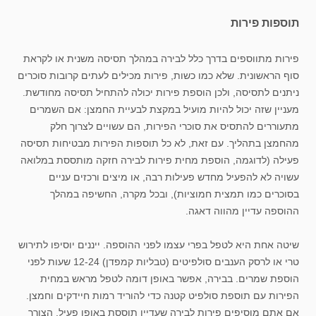
תוספות פירות
פירות מתווספים בדרך כלל לבירה במהלך תסיסה משנית או לקראת
סוף הראשונית. שלא כמו כשות, פירות מכילים לעתים קרובות סוכרים
ניתנים לתסיסה, ולכן הוספת פירות יכולה להתחיל תסיסה מחודשת.
מעניין שזה יכול להיות מועיל במקצת לבעיית החמצן: אם השמרים
מתעוררים להתסיס את סוכרי הפירות, הם עשויים לצרוך חלק
מהחמצן בתהליך. עם זאת, לא כל תוספות הפירות מבטיחות תסיסה
פעילה (לדוגמה, הוספת מחית פירות לבירה חזקה מותססת במלואה
עשויה לא להפעיל מחדש פעילות רבה, או מיצים ורכזים עניים
בסוכרים כמו תמצית חמוציות), ובכל מקרה, החשיפה במהלך
ההוספה עדיין מהווה דאגה.
שיטה אחת היא לטפל בפרי עצמו לפני ההוספה. ייננים יוסיפו לתירוש
טרי או לרסק הענבים סולפיטים (טבליות קמפדן) 12-24 שעות לפני
הוספת שמרים. בבירה, אפשר באופן דומה לטפל מראש במחית
הפירות עם תוספת סולפיט קטנה כדי להוריד רמות חיידקים וחמצן.
אם אתם מוסיפים פירות לבירה שעדיין תוססת באופן פעיל, הצורך