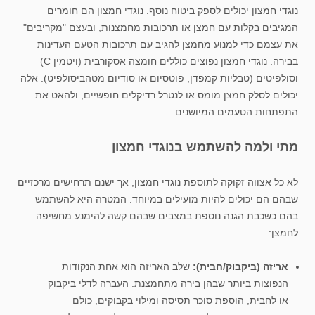
נוגדי חמצון יכולים לספק ביטוח נוסף. נוגדי חמצון הם חומרים
המגיבים בקלות עם חמצן או תרכובות מחמצנות, ובעצם "מקריבים"
את עצמם כדי למנוע מחמצן להגיב עם תרכובות הטעם העדינות
בבירה. נוגדי חמצון נפוצים כוללים חומצה אסקורבית (ויטמין C)
וסולפיטים (טבליות קמפדן, פוטסיום או סודיום מטהביסולפיט). אלה
יכולים לסלק חמצן מומס או לנטרל רדיקלים חופשיים, ולהאט את
התפתחות הטעמים המיושנים.
מתי ולמה להשתמש בנוגדי חמצון
לא כל אצווה זקוקה לתוספת נוגדי חמצון, אך ישנם תרחישים מרכזיים
שבהם הם יכולים להיות מועילים במיוחד. המטרה היא להשתמש
בהם כשכבת הגנה נוספת במצבים שבהם קשה להימנע מחשיפה
לחמצן:
אריזה (ביקבוק/חבית):
שלב האריזה הוא אחת הנקודות
הנפוצות ביותר שבהן בירה מתחמצנת. העברה לדלי ביקבוק
או לחבית, הוספת סוכר תסיסה ומילוי בקבוקים, כולם