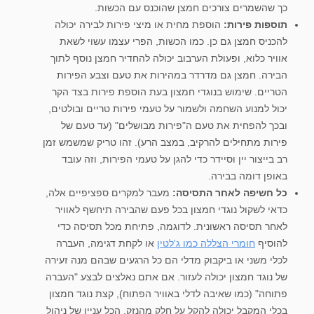
כך שהשמרים צורכים חמצן שהוכנס עם הכשות.
תוספות פירות:
הוספת מחית או מיצי פירות לבירה יכולה
להכניס חמצן גם כן. כמו הכשות, הפרי עצמו עשוי לשאת
אוויר כלוא, ופעולת הערבוב יכולה להחדיר חמצן נוסף לתוך
הבירה. חמצן גם מדרדר במהירות את טעם וצבע הפירות
הטריים. שימוש בנוגדי חמצון בעת הוספת פירות בצד הקר
יכול למנוע השחמה ולשמור על טעמי פירות טריים ובולטים,
ובכך להפחית את טעם ה"פירות מבושלים" (עד טעם של
פירות מתחילים להרקיב, במצב הרע). זהו טריק שמשמש זמן
רב בייצור יין וסיידר כדי להגן על טעמי הפירות, וזה עובד
באופן דומה בבירה.
כל חשיפה לאחר התסיסה:
מעבר למקרים ספציפיים אלה,
כדאי לשקול נוגדי חמצון בכל פעם שהבירה תיחשף לאוויר
לאחר תסיסה ראשונית. לדוגמה, פתיחת מכל תסיסה כדי
להוסיף
חומרי הצללה כמו ג'לטין
או לקחת דגימה, העברה
לכלי משני או ביקבוק מדלי הם כל הרגעים שבהם מנה זעירה
של נוגד חמצון יכולה לעזור. אם אתם נאלצים לבצע "העברה
פתוחה" (כמו שאיבה לדלי באוויר הפתוח), קצת נוגד חמצון
בכלי המקבל יכולה להקל על חלק מהנזק. הכל עניין של ניהול