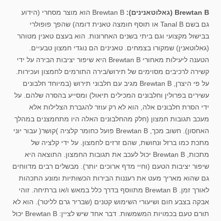
Brewtan B (גאלוטאנינים):
Brewtan B הוא מוצר מסחרי (הידוע
גם בשם Tanal B או תוסף חומצה טאנית דומה) שהפך פופולרי
בבישול מקצועי וגם ביתי בשנים האחרונות. הוא בעצם טאנין מטוהר
(גאלוטאנין) שמקורו בצמחים. טאנינים הם נוגדי חמצון טבעיים.
הטענה ליעילות מאחורי Brewtan B היא שיפור יציבות הבירה על ידי
קשירה לרכיבים מסוימים של תירוש/בירה התורמים לחמצון ועכירות.
על פי היצרן, Brewtan B מגיב עם חלבוני תירוש (במיוחד חלבונים
עשירים בפרולין וחלבונים המכילים תיאול) ומסייע בהסרה שלהם. על
ידי הסרת חלבונים אלה, הוא לא רק עוזר להגברת הצלילות אלא
מעכב תגובות חמצון (חלק מהחלבונים האלה היו מתחמצנים במהלך
האחסון). חשוב מכך, Brewtan B פועל כחומר קלציה )קושר( עבור יוני
מתכת כמו ברזל ונחושת, שהם זרזים לחמצון. על ידי קלציה של
מתכות, Brewtan B יכול לעכב את תגובות החמצון. התוצאה היא
שיפור יציבות הטעם (וחיי מדף ארוכים יותר). מבשלים רבים מדווחים
גם שהוא מאריך מעט את רעננות הבירות הכשותיות ומונע התכהות
לאורך זמן. Brewtan B מתווסף בדרך כלל במאש ו/או ברתיחה. זוהי
אבקה בצבע חום ושיעורי השימוש קטנים (שבריר גרם לליטר). הוא לא
תורם טעם בכמויות המשמשות. דבר אחד שיש לציין: Brewtan B יכול