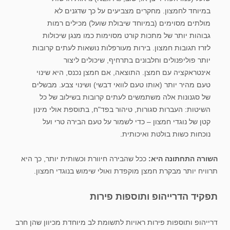
במיוחד לחמצון. מחקרים מצביעים על כך שדגנים לא
מולתים מסוימים (במיוחד שיבולת שועל) מכילים רמות
גבוהות יותר של מתכות קורט מסוימות כמו מנגן שיכולות
לזרז תגובות חמצון. בירות מעורפלות נושאות לעתים קרובות
יותר פוליפנולים וחלבונים בתרחיף, שיכולים ליצור
אינטראקציה עם חמצן. התוצאה, אם חמצן נכנס, היא שינוי
טעם מהיר יותר (אותו טעם לוואי דבשי) ושינוי צבע. מבשלים
של סגנונות אלה משתמשים לעתים קרובות בשילוב של כל
השיטות: העברות סגורות, טיהור בפד"ח, בתוספת אולי מינון
קטן של נוגדי חמצון – כדי לשמור על טעם הבירה טרי ועל
נוכחות כשות בולטת ואיכותית.
השורה התחתונה היא:
ככל שהבירה חיוורת וכשותית יותר, כך היא
תרוויח יותר מבקרת חמצן מוקפדת ואולי שימוש בנוגדי חמצון.
תפקיד הדרייהופ ותוספות פירות
דרייהופ ותוספות פירות ראויות לתשומת לב מיוחדת מכיוון שהן חרב