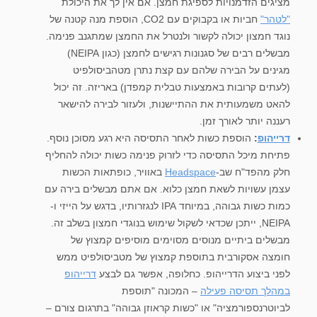
מציגים הזדמנויות לספיגת חמצן. אם אין לך את היכולת
"לטהר"
חביות או בקבוקים עם CO2, הוספת מנה קטנה של
נוגד חמצון יכולה לקשור ולנטרל את החמצן שמתגנב פנימה.
מבשלים רבים של סגנונות רגישים לחמצן (כגון NEIPA)
מגינים על הבירה שלהם עם קצת נתרן מטהביסולפיט
(לעתים קרובות באמצעות טבלית קמפדן) באריזה. זה יכול
להאט משמעותית את ההתיישנות, ולעזור לבירה להישאר
רעננה יותר לאורך זמן.
דרייהופ
:
הוספת כשות לאחר התסיסה היא רגע מסוכן נוסף.
פתיחת מיכל התסיסה כדי לזרוק פנימה כשות יכולה להחליף
חלק מהפד"ח שב-
Headspace
באוויר, כופתאות הכשות
עצמן עשויות לשאת חמצן כלוא. אם אתם מבשלים בירה עם
כמות כשות גבוהה, במיוחד IPA לנגזרותיו, בדגש על הייזי ו-
NEIPA, ייתכן שכדאי לשקול שימוש בנוגדי חמצון בשלב זה.
מבשלים ביתיים מנוסים מסוימים מוסיפים קמצוץ של
חומצה אסקורבית בתוספת קמצוץ של מטביסולפיט ממש
לפני ביצוע הדרייהופ. כחלופה, אפשר גם לבצע
דרייהופ
במהלך תסיסה פעילה
– המכונה "תוספת
לביוטרנספורמציה" או "כשות קראוזן גבוהה" בתרגום צורם –