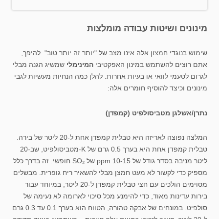
מינונים ושיטות עבודה מומלצות
שימוש בנוגדי חמצון אלה אינו מצב של "יותר זה יותר טוב". להיפך,
אתם רוצים להשתמש במינון האפקטיבי
המינימלי
שמשיג הגנה מבלי
לגרום לטעמי לוואי או בעיות אחרות. להלן כמה הנחיות מעשיות לגבי
מינונים וכיצד להוסיף חומרים אלה:
נתרן/אשלגן מטביסולפיט (קמפדן)
המלצה נפוצה לאריזה היא טבלית קמפדן אחת ל-20 ליטר של בירה.
טבלית קמפדן אחת היא בערך 0.5 גרם של K-מטביסולפיט, שב-20
ליטר מניבה בסדר גודל של 10-15 ppm של SO₂ חופשי. זה בדרך כלל
מספיק כדי לקשור לא מעט חמצן מבלי להשאיר ריח גופרית. מבשלים
מסוימים הולכים עם חצי טבלית קמפדן ל-20 ליטר, במיוחד עבור
בירות עדינות מאוד, כדי להימנע מכל סיכוי לארומה לא נעימה של
סולפיט. במונחים של אבקה טהורה, הטווח הוא בערך 0.1 עד 0.3 גרם