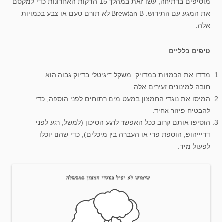
מוסיפים ברתיחה, עשו זאת במהלך 15 הדקות האחרונות כדי למקסם
את המגע עם התירוש. Brewtan B לא תורם טעם או צבע בכמויות
אלה.
טיפים כלליים
מדדו את הכמויות במדויק. משקל דיגיטלי בדיוק גבוה הוא
חובה למינונים זעירים אלה.
המיסו את נוגדי החמצון במעט מים רתוחים לפני הוספה, כדי
להבטיח פיזור אחיד.
הוסיפו אותם קרוב ככל האפשר לרגע הסיכון (למשל, רגע לפני
דריייהופ, הוספת פרי או העברה בין מיכלים), כדי שהם יוכלו
לפעול מיד.