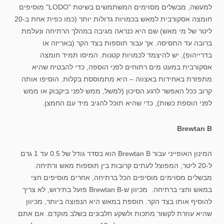
למעשה, מבשלים מסוימים המשתמשים בשיטת "LODO" מוסיפים
חומצה אסקורבית למאש בכמויות גדולות יותר (כמו כפית אחת ב-20
ליטר של מי מאש) שם היא כנראה מגיבה במהלך הרתיחה ונעלמת
ברובה עד התסיסה. אך עבור תוספות בצד הקר (באריזה או
בדרייהופ), יש להיצמד לכמויות קטנות. המיסו תמיד חומצה
אסקורבית במעט מים רתוחים לפני הוספה, כדי להבטיח שהיא
מתפזרת באחידות באצווה – היא מתמוססת בקלות. הוסיפו אותה
קרוב ככל האפשר לרגע הסיכון (למשל, ממש לפני ביקבוק או ממש
לפני הוספת כשות), כדי שהיא תוכל להגיב מיד עם החמצן.
Brewtan B
המינון האופייני עבור Brewtan B הוא בסדר גודל של 0.5 עד 1 גרם
ל-20 ליטר, המפוצל לעתים קרובות בין תוספות מאש ורתיחה.
מבשלים מסוימים מוסיפים הכל ברתיחה, אחרים מוסיפים חצי
במאש וחצי ברתיחה. מכיוון ש-Brewtan B פועל בתירוש, לא צריך
להוסיף אותו בצד הקר. תוספת במאש היא הנפוצה ביותר, מכיוון
שהיא עוזרת לקשור מתכות ולשקע חלבונים בשלב מוקדם. אם אתם