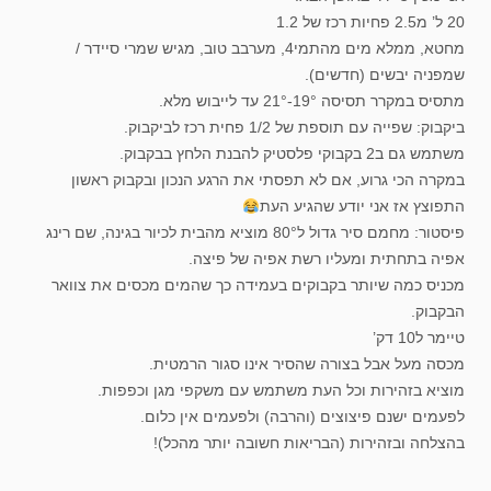
20 ל’ מ2.5 פחיות רכז של 1.2
מחטא, ממלא מים מהתמי4, מערבב טוב, מגיש שמרי סיידר /
שמפניה יבשים (חדשים).
מתסיס במקרר תסיסה 19°-21° עד לייבוש מלא.
ביקבוק: שפייה עם תוספת של 1/2 פחית רכז לביקבוק.
משתמש גם ב2 בקבוקי פלסטיק להבנת הלחץ בבקבוק.
במקרה הכי גרוע, אם לא תפסתי את הרגע הנכון ובקבוק ראשון
התפוצץ אז אני יודע שהגיע העת
פיסטור: מחמם סיר גדול ל80° מוציא מהבית לכיור בגינה, שם רינג
אפיה בתחתית ומעליו רשת אפיה של פיצה.
מכניס כמה שיותר בקבוקים בעמידה כך שהמים מכסים את צוואר
הבקבוק.
טיימר ל10 דק’
מכסה מעל אבל בצורה שהסיר אינו סגור הרמטית.
מוציא בזהירות וכל העת משתמש עם משקפי מגן וכפפות.
לפעמים ישנם פיצוצים (והרבה) ולפעמים אין כלום.
בהצלחה ובזהירות (הבריאות חשובה יותר מהכל)!