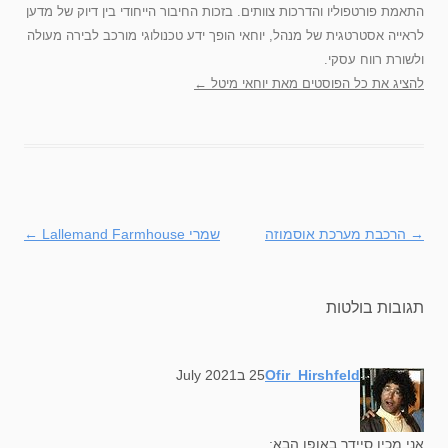
התאמת פורטפוליו והדרכות צוותים. בזכות החיבור הייחודי בין דיוק של מדען
לראייה אסטרטגית של מנהל, יוחאי הופך ידע טכנולוגי מורכב לבירה מעולה
ולשורת רווח עסקי.
להציג את כל הפוסטים מאת יוחאי מיטל‏
←
→
ניווט
הרכבת מערכת אוסמוזה
שמרי Lallemand Farmhouse
←
בפוסטים
תגובות בולטות
says:
Ofir_Hirshfeld
25 בJuly 2021
אני מכין סיידר באופן הבא: