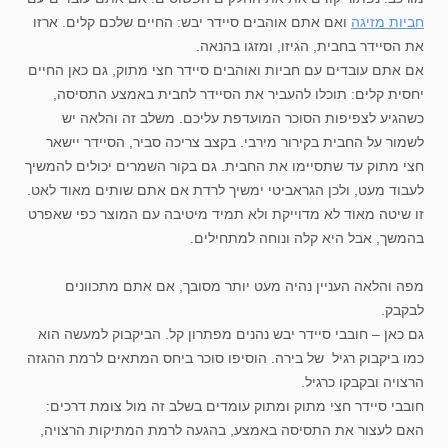
חביות מזיגה
ואם אתם אוהבים סיידר יבש: החיים שלכם קלים. ארזו
את הסיידר בחבית, הגיזו, ומזגו בהנאה.
אם אתם עובדים עם חביות ואוהבים סיידר חצי מתוק, גם כאן החיים
יחסית קלים: תוכלו להעביר את הסיידר לחבית באמצע התסיסה,
כשהגיע לצפיפות הסוכר המועדפת עליכם. משלב זה והלאה יש
לשמור על החבית בקירור מירבי. בקצב צריכה סביר, הסיידר יישאר
חצי מתוק עד שתסיימו את החבית. גם בקור השמרים יכולים להמשיך
לעבוד מעט, ולכן הגראביטי ימשיך לרדת אם אתם שותים מאוד לאט.
זו שיטה מאוד לא מדוייקת ולא תמיד מיטיבה עם המוצר כפי שאפרט
בהמשך, אבל היא קלה ונוחה למתחילים.
מפה והלאה העניין נהיה מעט יותר מסובך, אם אתם מתכוונים
לבקבק.
גם כאן – חובבי סיידר יבש נהנים מפתרון קל. הביקבוק למעשה הוא
כמו ביקבוק רגיל של בירה. הוסיפו סוכר ביחס המתאים לרמת ההגזה
הרצויה ובקבקו כרגיל.
חובבי סיידר חצי מתוק ומתוק עומדים בשלב זה מול צומת דרכים:
האם לעצור את התסיסה באמצע, בהגעה לרמת המתיקות הרצויה,