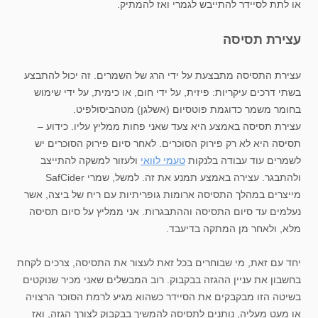
או לתת לסיידר להתייבש לגמרי ואז להמתיק.
עצירת תסיסה
עצירת התסיסה מתבצעת על ידי הרג של השמרים. זה יכול להתבצע
בשתי דרכים עיקריות: פיזית, על ידי חום, או כימית, על ידי שימוש
בחומר משמר כדוגמת פוטסיום (אשלגן) מטהביסולפיט.
עצירת תסיסה באמצע היא צעד שאני פחות ממליץ עליו. כידוע –
תסיסה היא לא רק פירוק הסוכרים. לאחר סיום פירוק הסוכרים יש
לשמרים עוד עבודה בלנקות
טעמי לוואי
ולעזור למשקה להתייצב
ולהתבגר. עצירה באמצע תמנע את זה. למשל, שמרי SafCider
מייצרים במהלך התסיסה ארומות גופריתיות עם ריח של ביצה, אשר
נעלמים עד סיום התסיסה וההתבגרות. אני ממליץ על סיום תסיסה
מלא, ולאחר מן המתקה בדיעבד.
יחד עם זאת, מי שבוחרים בכל זאת לעצור את התסיסה, צרכים לקחת
בחשבון את עניין ההגזה בבקבוק. רוב המבשלים שאני מכיר שנוקטים
בשיטה הזו מבקבקים את הסיידר כשהוא מגיע לרמת הסוכר הרצויה
או מעט מעליה, נותנים לתסיסה להמשיך בבקבוק לצורך הגזה, ואז