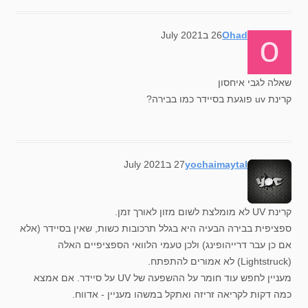
says:
Ohad
26 בJuly 2021
שאלה לגבי איחסון
קרינת uv פוגעת בסיידר כמו בבירה?
says:
yochaimaytal
27 בJuly 2021
קרינת UV לא מומלצת לשום מזון לאורך זמן.
ספציפית בבירה הבעיה היא בגלל תרכובות כשות, שאין בסיידר (אלא
אם כן עבר דרייהופינג) ולכן טעמי הלוואי הספציפיים האלה
(Lightstruck) לא אמורים להתפתח.
מעניין לחפש עוד חומר על ההשפעה של UV על סיידר. אם אמצא
כמה דקות לקריאה זריזה ואתקל במשהו מעניין - אדווח.