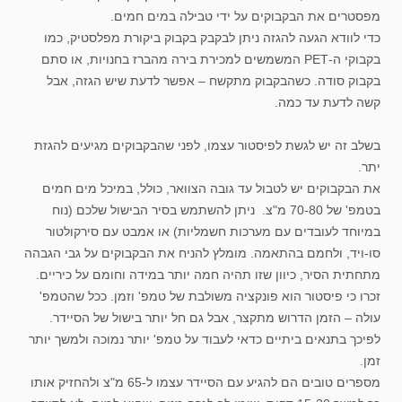
מפסטרים את הבקבוקים על ידי טבילה במים חמים.
כדי לוודא הגעה להגזה ניתן לבקבק בקבוק ביקורת מפלסטיק, כמו
בקבוקי ה-PET המשמשים למכירת בירה מהברז בחנויות, או סתם
בקבוק סודה. כשהבקבוק מתקשח – אפשר לדעת שיש הגזה, אבל
קשה לדעת עד כמה.
בשלב זה יש לגשת לפיסטור עצמו, לפני שהבקבוקים מגיעים להגזת
יתר.
את הבקבוקים יש לטבול עד גובה הצוואר, כולל, במיכל מים חמים
בטמפ' של 70-80 מ"צ. ניתן להשתמש בסיר הבישול שלכם (נוח
במיוחד לעובדים עם מערכות חשמליות) או אמבט עם סירקולטור
סו-ויד, ולחמם בהתאמה. מומלץ להניח את הבקבוקים על גבי הגבהה
מתחתית הסיר, כיוון שזו תהיה חמה יותר במידה וחומם על כיריים.
זכרו כי פיסטור הוא פונקציה משולבת של טמפ' וזמן. ככל שהטמפ'
עולה – הזמן הדרוש מתקצר, אבל גם חל יותר בישול של הסיידר.
לפיכך בתנאים ביתיים כדאי לעבוד על טמפ' יותר נמוכה ולמשך יותר
זמן.
מספרים טובים הם להגיע עם הסיידר עצמו ל-65 מ"צ ולהחזיק אותו