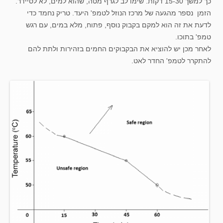
כך למשך 15-30 דקות. שימו לב לגרף מטה, שהוא למים, לא לסיידר.
הזמן נספר מהגעה של מרכז הנוזל לטמפ' היעד. טריק נחמד כדי
לדעת את זה הוא למקם בקבוק נוסף, פתוח, מלא במים, עם רגש
טמפ' בתוכו.
לאחר מכן יש להוציא את הבקבוקים החמים בזהירות ולתת להם
להתקרר לטמפ' החדר לאט.