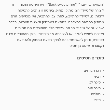
"המתקה בדיעבד" ("Back sweetening") היא השיטה הנכונה יותר
ליצירה של סיידר חצי מתוק ומתוק. בשיטה זו נותנים לתסיסה
להסתיים, לסיידר להתייבש, להתייצב ולהתבגר, ואז מוסיפים גורם
ממתיק בהתאם להעדפה. בהתאם לממתיק ולשיטת האריזה, הדבר
ישפיע גם על שיקולי ההגזה, כאשר חלק מהסוכרים הם תסיסים
ויכולים לשמש להגזה ואז לעצירתה ע"י פיסטור, וחלק מהסוכרים אינם
תסיסים, וניתן להשתמש בהם לצורך הטעם המתוק ולהגיז עם
דקסטרוז, שהוא כן תסיס.
סוכרים תסיסים
רכז תפוחים
דבש
סוכר לבן
סוכר חום
מולסה
סילאן