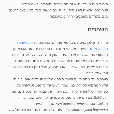
בזכות מים מינרליים, שגם הם טובים לעבודה ולא מובילים
לזיהומים. אישית לא ניסיתי והייתי גם חושש. בעלי נסיון בעבודה עם
מים מינרלים מוזמנים להרחיב בתגובות.
השמרים
סיידר ניתן להתסיס עם כל סוג שמרים, בהתאם
לצורת העבודה
הנכונה איתם
. סיידר מסורתי מתפוחים טריים היה מותסס באופן
היסטורי עם השמרים שנמצאים באופן טבעי על הקליפה. סיידרים
מודרניים רבים מותססים עם שמרים המגיעים מתחום התססת
תירוש מפירות, כמו שמרי יין או שמפניה, אבל ניתן גם בהחלט לעבוד
עם שמרי בירה.
בעבר הייתי מתסיס עם שמרי בירה אנגליים הנותנים אופי פירותי
עדין המחמיא לסיידר, כמו שמרי S-04 של פרמנטיס. לאחר מכן,
כשהתחלתי להעדיף סיידר יבש וייני יותר, עברתי להתססה עם שמרי
SafCider, גם הם של פרמנטיס. שמרים אלו אינם שמרי בירה
(
saccharomyces cerevisiae
) אלא שמרי יין/סיידר
(
saccharomyces bayanus
). היום אני מתסיס עם תערובת של שמרי