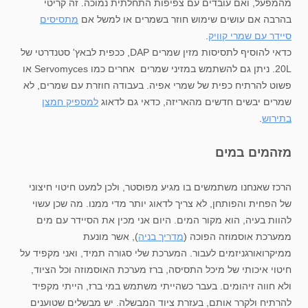
מהמפעל, ואם עובדים עם צפיפות התחלתית נמוכה. זה קריטי
בהרבה אם עושים שימוש חוזר בשמרים או למשל אם
מתסיסים
סיידר עם שמרי קוויק
.
כדאי להוסיף לתסיסות מזין שמרים DAP, ככפית לבאץ' סטנדרטי של
20L. ניתן גם להשתמש במזיני שמרים אחרים כמו Servomyces או
פשוט להרתיח כפית של שמרי אפיה. בעבודה חוזרת עם שמרים, לא
שמרים יבשים חדשים מהאריזה, כדאי גם לדאוג
למספיק חמצן
בתירוש
.
מזהמים במים
הרכז שאנחנו משתמשים בו מגיע מפוסטר, ולכן למעט חיטוי חיצוני
של הפחית והפותחן, לא צריך לדאוג יותר מדי ממנו. מה שכן עשוי
להוות בעיה, הוא מקור המים. היום אני מכין את הסיידר עם מים
ממערכת אוסמוזה הפוכה (
מדריך בניה
), אשר מונעת
ממיקרואורגניזמים לעבור. המערכת שלי סגורה תמיד, ואני מקפיד על
חיטוי איכותי של מיכל התסיסה, ברז מערכת האוסמוזה וכל הציוד,
ולא חווה זיהומים. בעבר כשהייתי משתמש במי ברז, הייתי מקפיד
להרתיח ולקרר אותם, בעזרת ציוד המבשלה. יש מבשלים שטוענים