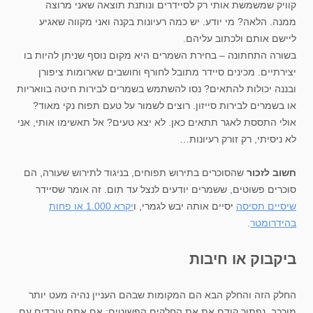
קוויק שמשמשת אותי רק לסיידרים ונותנת תוצאה שאני מרוצה
ממנה. הלאה? מי יודע. יש כמה רעיונות בקנה ואני מקווה שאגיע
ליישם אותם ולכתוב עליהם.
בשורה התחתונה – בחירת השמרים היא מקום נוסף שניתן להיות בו
יצירתיים. מכינים סיידר מתובל לחורף וחושבים שארומות ציפורן
ובננה יכולות להתאים? נסו להשתמש בשמרים לבירות חיטה בוואריות
או בשמרים לבירות סייזון. רוצים לשמור על טעם תפוח נקי מאוד?
אולי התססת לאגר תתאים כאן. לא יצא טעים? אל תאשימו אותי, אני
לא ניסיתי, רק זורק רעיונות…
חשוב לזכור
שהסוכרים בתירוש תפוחים, בניגוד לתירוש שעורה, הם
סוכרים פשוטים, ששמרים יודעים לנצל עד תום. זה אומר שסיידר
שיסיים תסיסה
יסיים אותה יבש לגמרי, ו
יקרא 1.000 או פחות
בהידרומטר
.
ביקבוק או חיבות
החלק הזה והחלק הבא הם המקומות שבהם העניין נהיה מעט יותר
מורכב. נפתור קודם את את החלקים הפשוטים: אם אתם עובדים עם