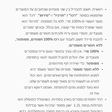
ראשית, חשוב להבדיל בין שני מונחים שכתובים על המוצרים
שתמצאו בסופר:
"רכז" / "תרכיז"
ו-
"סירופ"
. "רכז" הוא
מוצר העשוי מ-100% פרי, ללא כל תוספות. "סירופ" הוא
מוצר שמכיל כמות פרי קטנה, אם בכלל, ובעיקר סוכרים
מעובדים, חומרי טעם וריח ולעיתים חומרים משמרים.
להכנת סיידר חשוב לעבוד עם
רכז 100% תפוחים, מפוסטר,
ללא חומרים משמרים.
100% פרי
: אין לנו צורך בחומרי טעם וריח ובסוכרים
מעובדים. אלו יכולים להוביל לטעמי לוואי בתסיסה.
מפוסטר
: כדי שיהיה חף מזיהומים.
ללא חומר משמר
: מטרתו של חומר משמר היא
למנוע התפתחות של מיקרואורגניזמים. הוא יכול
להרוג או לעשות חיים מאוד קשים לשמרים שלנו.
הוא נועד למנוע מהם להתפתח, ואנחנו דווקא רוצים
את זה.
רכזי תפוחים נמכרים בארץ בפחיות, כשהגודל המומלץ הוא
הגדולות בנפח 1.2L. ישנן מספר יצרניות אשר נבדלות
בפרופיל הטעם והצבע וכן ברמת הסוכר ההתחלתית. כדאי