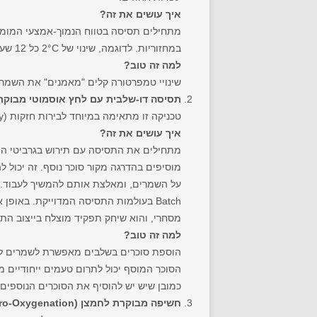
איך עושים את זה?
במחזוריות. לדוגמה, שינוי של 2°C כל 12 שעות (למשל, מ-20°C ל-22°C, ואז חזרה ל-20°C, או עלייה הדרגתית).
למה זה טוב?
שינויי טמפרטורה קלים "מאמנים" את השמרים 
תסיסה דו-שלבית עם לחץ אוסמוטי מבוקר
טכניקה זו מתאימה במיוחד לבירות חזקות (High Gravity) או כאשר רוצים להוסיף מורכבות טעמים בשלבים מאוחרים יותר של התסיסה.
איך עושים את זה?
מוסיפים בהדרגה מקור סוכר נוסף. זה יכול 
Batch בעולמות התסיסה המדוייקת. באו
מסחרי, והוא שיחק תפקיד מוצלח בייצוב התה
למה זה טוב?
הוספת סוכרים בשלבים מאפשרת לשמרים להתר
הסוכר המוסף יכול לתרום טעמים ייחודיים מ
כמובן שיש יש להוסיף את הסוכרים הנוספים 
חשיפה מבוקרת לחמצן (Micro-Oxygenation):