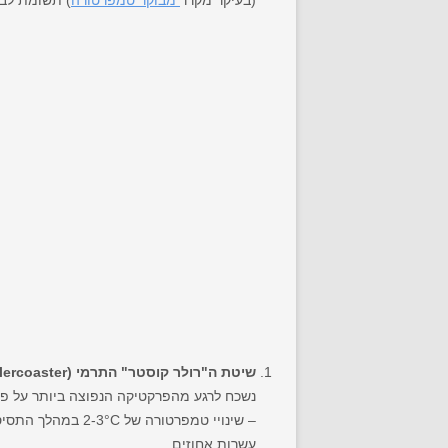
(בעיקר מקרר
מבוקר טמפרטורה
) תשומת לב ו
שיטת ה"רולר קוסטר" התרמי (Thermal Rollercoaster):
נשכח לרגע מהפרקטיקה הנפוצה ביותר על פי
– שינויי טמפרטור
עשרות אחוזים.