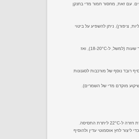
ים. עם זאת, מחסור חמור מדי בחנקן
ת, ציפורן). ניתן להשפיע על ביטוי
לאחר שהתסיסה הראשונית בעיצומה (למשל, בטמפרטורה של 22-25°C), מורידים את טמפרטורת התסיסה בחדות למספר שעות (למשל, ל-18-20°C), ואז
יף רובד נוסף של מורכבות לסגנונות
לשיקוע מוקדם מדי של השמרים).
כמות קטנה של דבש (כ-2-3% ממשקל הגריסט) כדי ליצור לחץ אוסמוטי עדין ולהוסיף