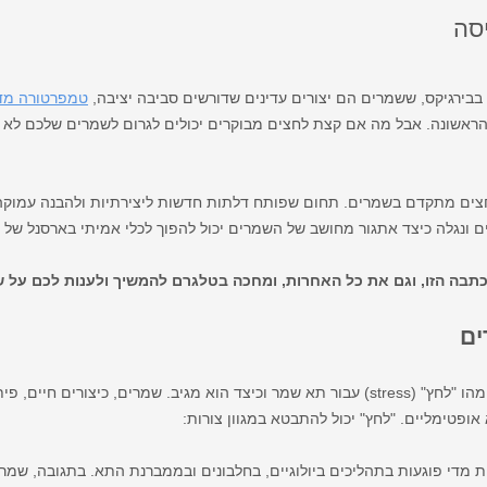
סה
 בבירגיקס, ששמרים הם יצורים עדינים שדורשים סביבה יציבה,
טמפרטורה מד
ראשונה. אבל מה אם קצת לחצים מבוקרים יכולים לגרום לשמרים שלכם לא רק
צים מתקדם בשמרים. תחום שפותח דלתות חדשות ליצירתיות ולהבנה עמוקה 
 ונגלה כיצד אתגור מחושב של השמרים יכול להפוך לכלי אמיתי בארסנל של כ
בה הזו, וגם את כל האחרות, ומחכה בטלגרם להמשיך ולענות לכם על ש
ים
לפני שנצלול לטכניקות מעשיות, חשוב להבין מהו "לחץ" (stress) עבור תא שמר וכיצד הוא מגיב. ש
פטימליים. "לחץ" יכול להתבטא במגוון צורות: