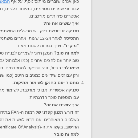
כאן אנחנו שוברים מיתוס נוסף: על אף
המאמר
עבור זני שמרים מסוימים, במיוחד בלגיים, 
אסטרים פירותיים מורכבים.
איך עושים את זה?
טכניקה זו דורשת דיוק. יש מבשלים המשתמש
התסיסה לאחר 12-24 שעות. אחרים משתמשים באבן חמצון (אבן אקווריום מנירוסטה ומשאבת אוויר עם פילטר) למשך שניות בודדות. מילת המפתח כאן היא
"מיקרו".
צריך כמויות קטנות מאוד.
למה זה טוב?
חמצן חיוני לשמרים לבניית ס
טוב יותר עם לחצים אחרים (כמו אלכוהול גבוה
שימו לב
: בגדול, זוהי טכניקה למתקדמים. חש
ורק עם זנים שידועים כמגיבים היטב (כמו שמרי
מחסור יזום בחנקן לשימור מתיקות:
עם תוספות סוכר הדרגתיות.
איך עושים את זה?
זה דורש 
בשלבים המאוחרים. אם תרצו לעשות את זה 
החישוב. בקשו את ה-COA (Certificate Of Analysis), אם כי לא בטוח שיהיה זמין, ואז תצטרכו לעבוד עם כללי אצבע.
למה זה טוב?