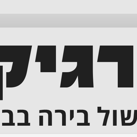
דלג
לתוכן