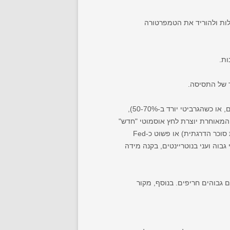
עילה מאוד, מתחילים להעלות ולהוריד את הטמפרטורה
ות.
מתחילים את התסיסה עם תירוש בגרביטי התחלתי מתון יחסית. לאחר שהתסיסה הראשונית נרגעת (למשל, לאחר 3-5 ימים, או כשהגרביטי יורד ב-50-70%),
 המאוחרת יוצרת לחץ אוסמוטי "חדש"
על השמרים, ומאלצת אותם להמשיך לעבוד. התהליך הזה מוכר בשמות נוספים, כמו Staggered sugar additions (הוספת סוכר הדרגתית) או פשוט כ-Fed
בוה ועני בנוטריינטים, בקנה מידה
גבוהים חריפים. בנוסף, מקור