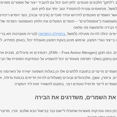
Sh) שמסייעים לייצב ו"לתקן" חלבונים פגומים. לחץ חום יכול גם להגביר ייצור של אסטרים מס
למשל, מותאמים גנטית להתמודד טוב יותר עם לחץ חום.
ר השמרים מוכנסים לתירוש עתיר סוכרים (גרביטי גבוה), נוצר הפרש ריכוז
המשמשות כ"אוסמוליטים" – חומרים המעלים את הלחץ האוסמוטי הפנימי של ה
וף הבירה ולתחושת פה מלאה
ים יכולה להיות מועילה (למשל,
בתחילת התסיסה
לבניית ממברנות תא בריא
 בייצור נוגדי חמצון. שימוש מכוון בעקת חמצון מוגבלת יכול, באופן מפתיע, ל
מחסור בחומרי הזנה חיוניים, כמו חנקן ( – Free Amino Nitrogen
ם בחנקן בשלבי תסיסה מאוחרים יכול להשפיע על המתיקות הסופית של הביר
מרים מייצרים בתגובה ללחצים אלו הן בעלות השפעה ישירה על הארומה ו
ים, ציפורן, עשן), אלכוהולים גבוהים (שעלולים להיות חריפים בכמות גדולה, 
 השמרים לייצר פרופיל טעמים רצוי, במקום להשאיר זאת ליד המקרה.
ם את השמרים, משדרגים את הבירה
בחן כמה טכניקות מעשיות שתוכלו ליישם כבר בבישול הבא שלכם. זכרו, מדוב