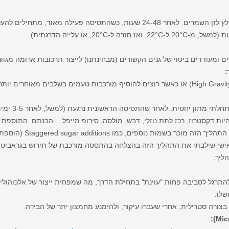
מתחילים תסיסה בטווח הנמוך-אמצעי המומלץ לזן השמרים. לאחר 24-48 שעות, כשהתסיסה פ
ומעודדים ביטוי של גנים הקשורים (מבחינתנו) לייצור תרכובות ארומה מגוונ
:
להיות דקסטרוז, רכז לתת נוזלי, דבש, מולסה, סירופ מייפל… הבנתם. התוספת
פן אישי שילבתי את התהליך הזה בהצלחה בהתססה מורכבת של תירוש בגראביטי ג
ליך.
גל לסביבה פחות "עוינת" בתחילת הדרך, מה שמפחית ייצור של אלכוהולים 
שלו.
בצורה סטרילית, אחרי שעברו עיקור, ולהימנע מחמצון יתר של הבירה.