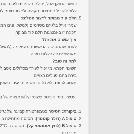
כאשר החנקן אוזל, יכולת השמרים לעבד את כ
עלול להוביל לתסיסה תקועה ולייצור טעמי לוו
הלם קור מבוקר לייצור פנולים:
שמרי אייל בלגיים מסוימים (למשל, זנים המשמ
תכונה זו באמצעות הלם קור מבוקר.
איך עושים את זה?
מאפשרים לה לעלות חזרה.
למה זה טוב?
השינוי הפתאומי יכול לעורר מסלולים מטבוליי
בירה בהם פנולים רצויים.
חשוב לדעת:
לא כל זני השמרים יגיבו באופ
ועכשיו, דמיינו ניסוי פשוט: שלוש אצוות של בי
ביקורת:
תסיסה בטמפרטורה קבועה של 22°C.
טיפול A (רולר קוסטר):
תסיסה מתחילה ב-20°C, לאחר 24 שעות עולה ל-22°C, לאחר 12 שעות נוספות ל-24°C, ואז יורדת חזרה ל-22°C ליתרת התסיסה.
טיפול B (לחץ אוסמוטי קל):
מורכבות.