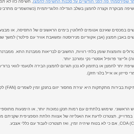
 שפירסמתי פה לפני חודשיים על סכנות החשיפה לחמצן
, חשיפה כזו לא
תמ
חשיפה מבוקרת וקצרה לחמצן בשלב הגדילה הלוגריתמית (כשהשמרים מתרבים ב
ים במכסים שאינם אטומים לחלוטין בימים הראשונים של התסיסה, או מבצע
טרולים וחומצות שומן בלתי רוויות, החשובים לבריאות ממברנת התא. ממב
) ולייצר פרופיל אסטרי נקי ומורכב יותר.
יפת יתר לחמצן או בתזמון לא נכון תגרום לחמצון הבירה ולטעמי לוואי ברורי
 סייזון או אייל בלגי חזק).
טכניקה אפשרית
תכנון קפדני של רמות ה-FAN בתירוש הראשוני. שימוש בלתתים עם רמות חנקן נמוכות יותר, או הימנעו
במדוייק, תצטרכו לדעת את האנליזה של אצוות הלתת הספציפית שקניתם מס