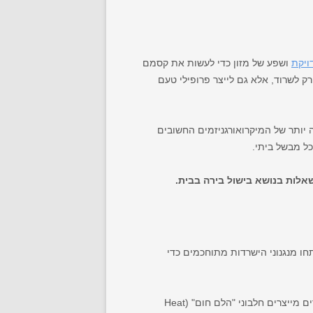
ויקת
ושפע של מזון כדי לעשות את קסמם
 לשרוד, אלא גם לייצר פרופילי טעם
יותר של המיקרואורגניזמים החשובים
ל מבשל ביתי.
אלות בנושא בישול בירה בבית.
מרים, כיצורים חיים, פיתחו מנגנוני הישרדות מתוחכמים כדי
טמפרטורות גבוהות מדי פוגעות בתהליכים ביולוגיים, בחלבונים ובממברנת התא. בתגובה, שמרים מייצרים חלבוני "הלם חום" (Heat