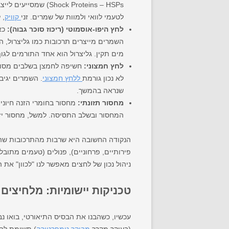
ock Proteins – HSPs
לטעמי לוואי ולמוות של שמרים. זני
קוויק
, 
לחץ היפו-אוסמוטי (ריכוז סוכר גבוה):
כאש
השמרים מייצרים תרכובות כמו גליצרול, 
מים תקין. גליצרול הוא אחד התורמים לג
לחץ חמצוני:
חשיפה לחמצן בשלבים מסוימ
לא נכון גורמת
ללחץ חמצוני
. השמרים יגיבו
שנראה בהמשך.
מחסור תזונתי:
המחסור ובשלב התסיסה. למשל, מחסור יזו
הנקודה החשובה היא שרבות מהתרכובות שהש
פירותיים, פרחוניים), פנולים (טעמים מתובל
ניהול נכון של לחצים מאפשר לנו "לכוון" את
טכניקות יישומיות: מלחיצי
עכשיו, כשהבנו את הבסיס התיאורטי, בואו נ