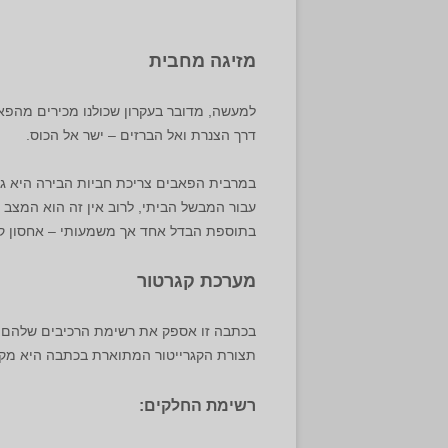
מזיגה מחבית
למעשה, מדובר בעקרון שכולנו מכירים מהפא
דרך הצנרת ואל הברזים – ישר אל הכוס.
במרבית הפאבים צריכת חביות הבירה היא גבוהה מאוד ועל כן חבית ביר
עבור המבשל הביתי, לרוב אין זה הוא המצב ו
בתוספת הבדל אחד אך משמעותי – אחסון קבו
מערכת קגרטור
בכתבה זו אספק את רשימת הרכיבים שלהם 
תצורת הקגרייטור המתוארת בכתבה היא מקרר עומד (500 ליטר), 3 ברזים, 3 לחצי מזיגה
רשימת החלקים: