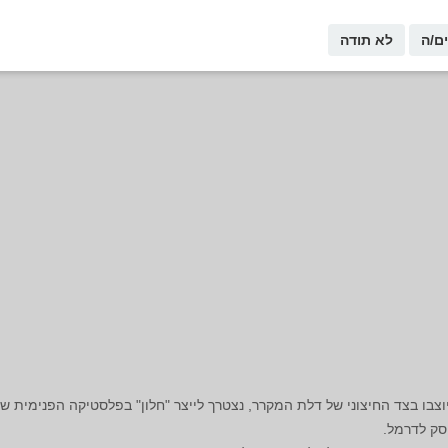
ם/ה
לא תודה
צבו בצד החיצוני של דלת המקרר, נצטרך לייצר "חלון" בפלסטיקה הפנימית ש
סק לדרמל.