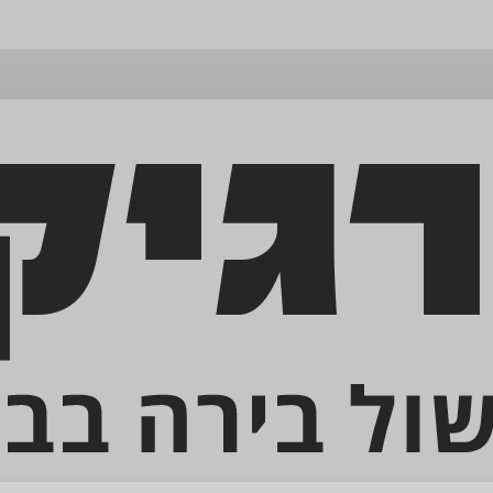
דלג
לתוכן