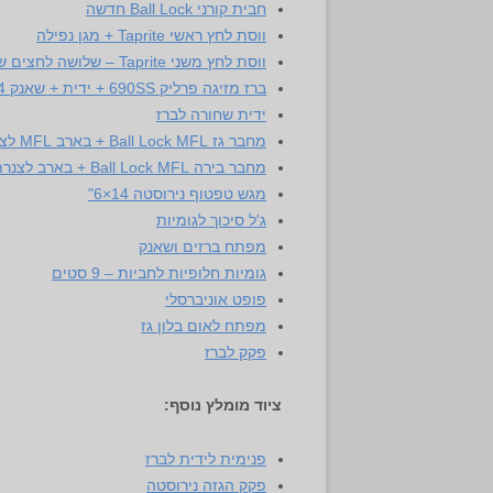
חבית קורני Ball Lock חדשה
ווסת לחץ ראשי Taprite + מגן נפילה
ווסת לחץ משני Taprite – שלושה לחצים שונים
ברז מזיגה פרליק 690SS + ידית + שאנק 4 1/8" + טיילפיס + צנרת בירה MFL + מחבר בול-לוק
ידית שחורה לברז
מחבר גז Ball Lock MFL + בארב MFL לצנרת גז
מחבר בירה Ball Lock MFL + בארב לצנרת בירה
מגש טפטוף נירוסטה 14×6"
ג'ל סיכוך לגומיות
מפתח ברזים ושאנק
גומיות חלופיות לחביות – 9 סטים
פופט אוניברסלי
מפתח לאום בלון גז
פקק לברז
ציוד מומלץ נוסף:
פנימית לידית לברז
פקק הגזה נירוסטה