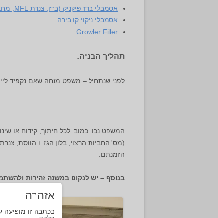
אסמבלי ברז פיקניק (ברז, צנרת MFL, מחבר בול-לוק)
אסמבלי ניקוי קו בירה
Growler Filler
תהליך הבניה:
לפני שנתחיל – משפט מנחה שאם נקפיד לייש
המשפט נכון כמובן לכל חיתוך, קידוח או שינ
(מס' החביות הרצוי, בלון הגז + הווסת, צנרת
הזמנתם.
בנוסף – יש לנקוט במשנה זהירות ולהשתמש
אזהרה
בכתבה זו מופיעה ע