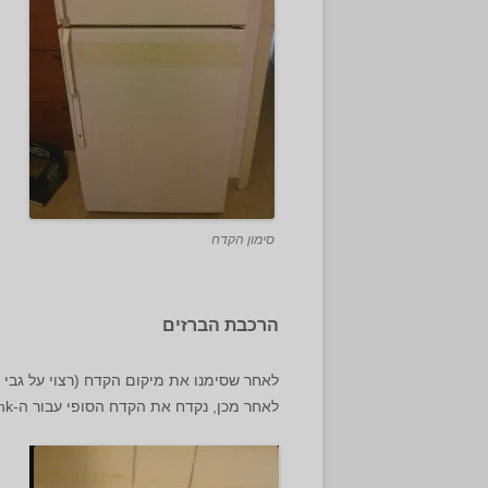
סימון הקדח
הרכבת הברזים
לאחר שסימנו את מיקום הקדח (רצוי על גבי ס
לאחר מכן, נקדח את הקדח הסופי עבור ה-Shank בעזרת מקדח כוס או מקדח קוני – תחילה מבחוץ, ואז מבפנים