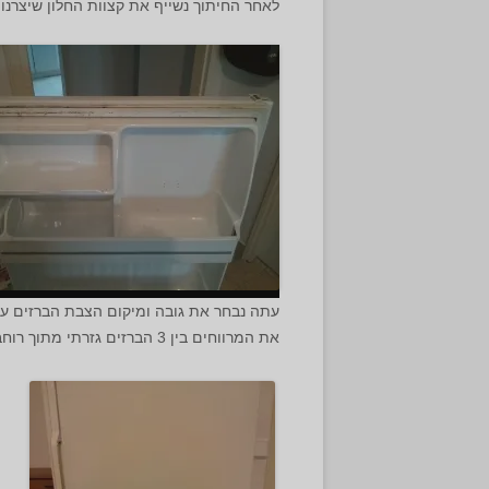
לאחר החיתוך נשייף את קצוות החלון שיצרנו 
עתה נבחר את גובה ומיקום הצבת הברזים על הדלת.
את המרווחים בין 3 הברזים גזרתי מתוך רוחב מגש הטפטוף שנראה בהמשך. מומלץ מאוד להשתמש בפלס על מנת שכל הברזים יהיו בקו מאוזן.