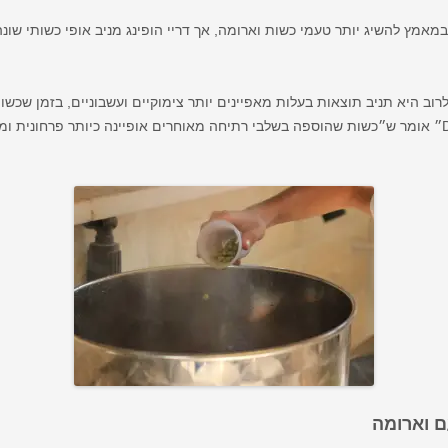
מאמץ להשיג יותר טעמי כשות וארומה, אך דריי הופינג מניב אופי כשותי שונ
רוב היא תניב תוצאות בעלות מאפיינים יותר צימוקיים ועשבוניים, בזמן שכשות
ריי דניאלס, בספרו ״Designing Great Beers״ אומר ש״כשות שהוספה בשלבי רתיחה מאוחרים אופיינה כ
 וארומה