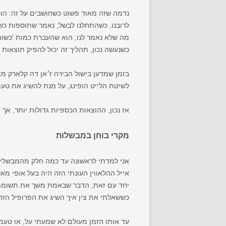
נדמה שזה מאוד פשוט כשחושבים על זה: הוסי
לרובנו, כשהתחלנו לבשל, נאמר שתוספות כש
מה שלא נאמר לנו, הוא שהעברת כמות 'כשות 
כשנעשה נכון, תהליך זה יכול להפיק תוצאות 
בזמן שמדען בישול הבירה ז׳אן דה קלארק מצא
לשיטת הלייט הופינג, על מנת להשיג את ט
אז נכון, ההוצאות הכספיות גדולות יותר, א
מקרי בוחן במבשלות
אני למדתי לראשונה עד כמה חלק מהמבשלים דוחפים את גבולות הלייט 
אייל ההלאווין העונתי הזה היה בעל אופי מ
יחד עם זאת, הדבר שבאמת משך את תשומת ל
כששאלתי את צין איך השיג את הפרופיל הזה, השיב-
עד אותו הזמן מעולם לא שמעתי על, או טעמת