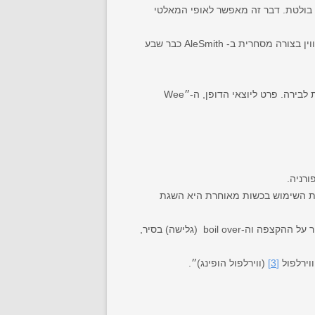
ת בולטת. דבר זה מאפשר לאופי המאלטי
מבשל וותיק ב-AleSmith, טוד פיצסימונס, יצר את הבירה הזו כמבשל ביתי לפני שנים רבות, והיא מופיעה באיזור עונת האלווין בצורה מסחרית ב- AleSmith כבר שבע
״המטרה העיקרית שלנו ב- AleSmith עם לייט הופינג הוא הענקת מעלה משמעותית של טעמי כשות כמו גם ארומה כשותית לבירה. פרט ליוצאי הדופן, ה-״Wee
דלת השימוש בכשות מאוחרת היא השגת
בכל הבירות שלנו יש כמות כלשהי של כשות שמוספת בתחילת הרתיחה עבור המרירות, בנוסף לעובדה שעניין זה עוזר לשמור על ההקצפה וה-boil over (גלישה) בסיר,
[3]
(ווירלפול הופינג)״.