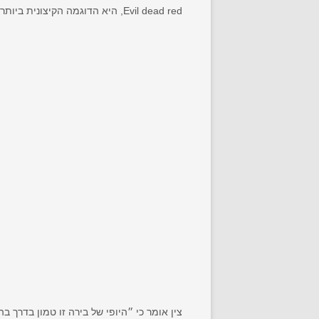
Evil dead red, היא הדוגמה הקיצונית ביותר של AleSmith ללייט הופינג.
צין אומר כי ״היופי של בירה זו טמון בדרך 