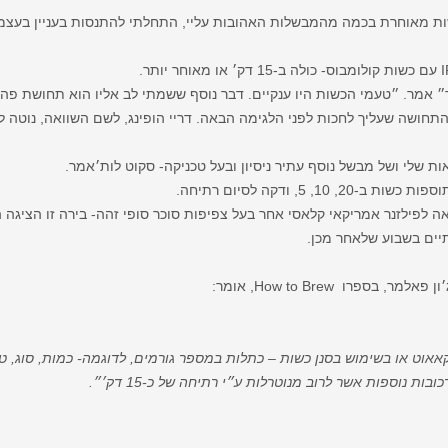
ות מאוחרת בכמה מהמבשלות האהובות עליי, התחלתי להתנסות בעניין בעצמי
ך״ אמר. ״טעמי הכשות היו ענקיים. דבר נוסף ששמתי לב אליו הוא תחושת פה
תחושה שעליך לחכות לפני הלגימה הבאה. דריי הופינג, לשם השוואה, נוטה ל
שלי ושל מבשל נוסף עתיר ניסיון ובעל טכניקה- סקוט לות׳אמר.
 5, ודקה לסיום רתיחה.
 לפילזנר אמריקאי קלאסי אחר בעל צפיפות סוכר סופי זהה- בירה זו הציגה
ספרו How to Brew, אומר:
אוט או בשימוש בסנן כשות – כתלות במספר גורמים, לדוגמה- כמות, סוג, ט
ת נוספות אשר לרוב מנוטרלות ע״י רתיחה של כ-15 דק׳״.