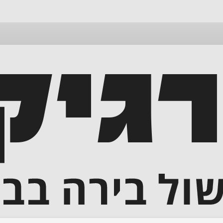
דלג
לתוכן