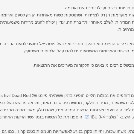
פו יותר כשות וקבלו יותר טעם וארומה.
ות מוקדמות הן רק למרירות, ושתוספות כשות מאוחרות הן רק לטעם וארומה.
המרירות' לשלב מאוחר יותר ברתיחה, עדיין יכולה להניב מרירות משמעותית 
מרהיבות.
 כי לייט הופינג הוא תהליך בזבזני ואף בעל פוטנציאל פוגעני לטעם הבירה, מ
עמי הכשות והארומות המשמעותיים להם קהל הלקוחות משתוקק.
ך מבשלים רבים מוצאים כי הלקוחות מעריכים את התוצאות.
הופינג בזמן ששתיתי פיינט של AleSmith's Evil Dead Red יחד עם המבשל/ בעלים פיטר צין.
אלטי משמעותי, מרירות חלקה, תחושת פה טובה מאוד, ומראה מרושע בעל צבע
יבי היה טעמי וארומות הכשות המדהימים, שהם חלק מאוד מהנה מהבירה ה
 ״מלבד 3-4 IBU ‏
[2]
, הוספנו את כל הכשות בזמן עשר הדקות האחרונו
י, משהו שכזה, והייתי סקרן בנוגע לאפשרויות הטמונות בטכניקה זו, כמו גם 