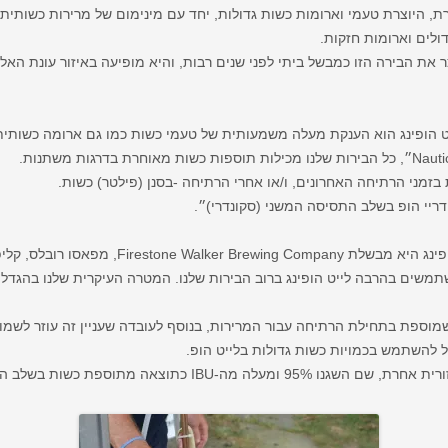
ת, היוצרת טעמי וארומות כשות גדולות, יחד עם מינימום של מרירות כשותי
ולים וארומות חזקות.
בזמני הרתיחה האחרונים, ו/או אחרי הרתיחה -בסנן (פילטר) כשות.
ריי הופ בשלב התסיסה המשני (סקונדרי)״.
Firest, מפאסו רובלס, קליפורניה.
תמשים בהרבה לייט הופינג ברוב הבירות שלנו. המטרה העיקרית שלנו בהג
ל להשתמש בכמויות כשות גדולות בלייט הופ.
IBU כתוצאה מתוספת כשות בשלב הווירלפול