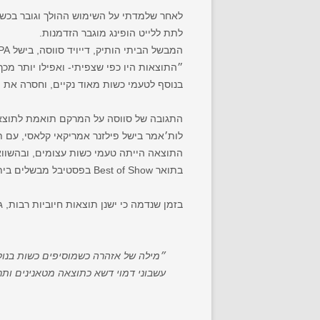
לאחר שלמדתי על השימוש ההולך וגובר בכש
לתת ללייט הופינג מוגבר הזדמנות.
המבשל הביתי הותיק, דייויד סווסה, בישל IPA עם כשות קולומבוס- כולה ב-15 דק׳ או מאוחר יותר.
״התוצאות היו כפי שצפיתי- ואפילו יותר מכ
בנוסף לטעמי כשות מאוד נקיים, וחסרה את ה
התגובה של סווסה על המרקם תואמת לתוצאות 
לות׳אמר בישל פילזנר אמריקאי קלאסי, עם תוספות כשות ב-20, 10,
התוצאה הייתה טעמי כשות עצומים, ובהשוואה
בתואר Best of Show בפסטיבל מבשלים ביתיים בשבוע שלאחר מכן.
בזמן שנדמה כי ישנן תוצאות חיוביות רבות, ג׳ון פאלמר, ב
״מילה של אזהרה כשמוסיפים כשות בנוקא
עשבוני דמוי דשא כתוצאה מטאנינים ותרכובו