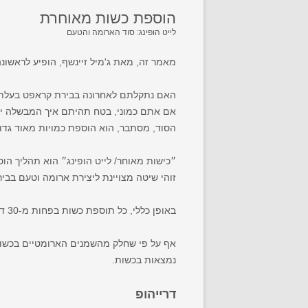
הוספת כשות מאוחרת
לייט הופינג: סוד הארומה והטעם
מאמר זה, מאת ג'מיל זיינשף, הופיע לראשונה ב-"zymurgy"- מגזין איגוד מבשלי הבירה הביתיים 
האם נתקלתם לאחרונה בבירת קראפט בעלת 
אם אתם כמוני, בטח תהיתם איך המבשלה יצר
הסוד, מסתבר, הוא הוספת כמויות מאוד גדו
״כישות מאוחר/ לייט הופינג״ הוא תהליך ה
זוהי שיטה מצויינת ליצירת ארומה וטעם בבי
באופן כללי, כל תוספת כשות בפחות מ-30 דקות לסיום הרתיחה, ולפני קירור התירוש נחשבת ללייט הופינג.
אף על פי שחלק מהשמנים הארומטיים בכשות א
נמצאות בכשות.
דרייהופ