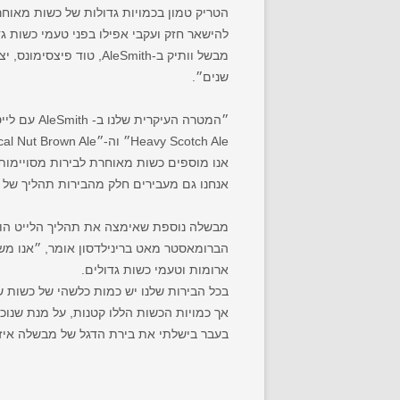
הטריק טמון בכמויות גדולות של כשות מאוחר
להישאר חזק ועקבי אפילו בפני טעמי כשות גד
שנים״.
Heavy Scotch Ale״ וה-״Nautical Nut Brown Ale״, כל הבירות שלנו מכילות תוספות כשות מאוחרת בדרגות משתנות.
אנו מוספים כשות מאוחרת לבירות מסויימות 
אנחנו גם מעבירים חלק מהבירות תהליך של ד
מבשלה נוספת שאימצה את תהליך הלייט הופינג היא מבשלת one Walker Brewing Company
הברומאסטר מאט ברינילדסון אומר, ״אנו מש
ארומות וטעמי כשות גדולים.
אך כמויות הכשות הללו קטנות, על מנת שנוכ
בעבר בישלתי את בירת הדגל של מבשלה איזורית אחרת, שם השגנו 95% ומעלה מה-