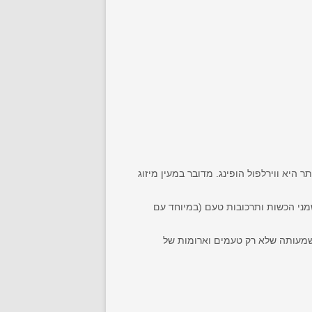
יא ווירלפול הופינג. מדובר במעין מיזוג
ני הכשות ותרכובות טעם (במיוחד עם
לפול לעומת 35% ברתיחה) של חומצות אלפא, משמעותה שלא רק טעמים וארומות של