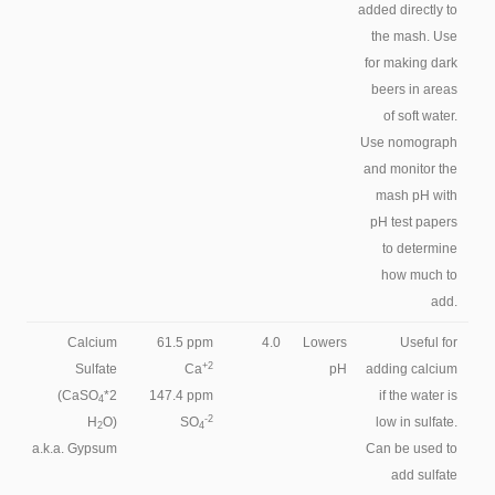
added directly to
the mash. Use
for making dark
beers in areas
of soft water.
Use nomograph
and monitor the
mash pH with
pH test papers
to determine
how much to
add.
Calcium
61.5 ppm
4.0
Lowers
Useful for
+2
Sulfate
Ca
pH
adding calcium
(CaSO
*2
147.4 ppm
if the water is
4
-2
H
O)
SO
low in sulfate.
2
4
a.k.a. Gypsum
Can be used to
add sulfate