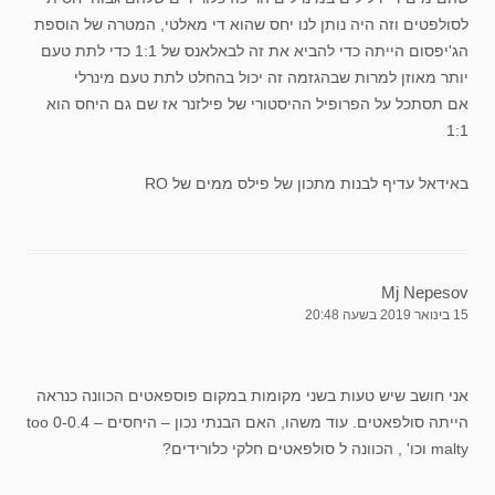
לסולפטים וזה היה נותן לנו יחס שהוא די מאלטי, המטרה של הוספת
הג'יפסום הייתה כדי להביא את זה לבאלאנס של 1:1 כדי לתת טעם
יותר מאוזן למרות שבהגזמה זה יכול בהחלט לתת טעם מינרלי
אם תסתכל על הפרופיל ההיסטורי של פילזנר אז שם גם היחס הוא
1:1
באידאל עדיף לבנות מתכון של פילס ממים של RO
Mj Nepesov
15 בינואר 2019 בשעה 20:48
אני חושב שיש טעות בשני מקומות במקום פוספאטים הכוונה כנראה
הייתה סולפאטים. עוד משהו, האם הבנתי נכון – היחסים – 0-0.4 too
malty וכו' , הכוונה ל סולפאטים חלקי כלורידים?