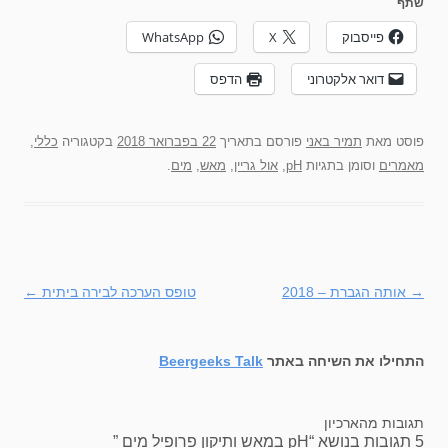
שתף
פייסבוק
X
WhatsApp
דואר אלקטרוני
הדפס
פוסט
מאת
תמיר באני
פורסם בתאריך
22 בפברואר 2018
בקטגוריה
כללי
,
מאמרים
וסומן בתגיות
pH
,
אול גריין
,
מאש
,
מים
.
→
ניווט
אותה הגברת – 2018
טופס הערכה לבירה ביתית
←
בפוסטים
התחילו את השיחה באתר
Beergeeks Talk
תגובות מהארכיון
5 תגובות בנושא “
pH במאש ותיקון פרופיל מים
”