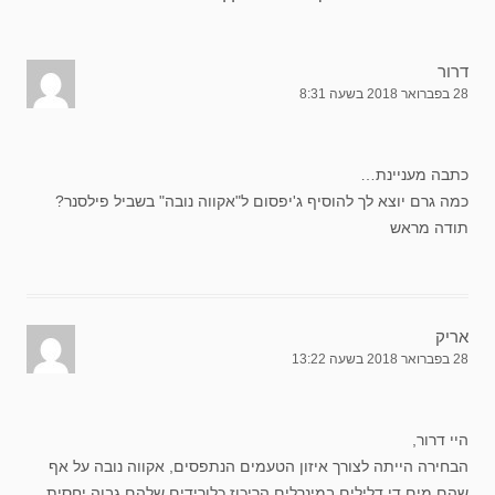
דרור
28 בפברואר 2018 בשעה 8:31
כתבה מעניינת…
כמה גרם יוצא לך להוסיף ג'יפסום ל"אקווה נובה" בשביל פילסנר?
תודה מראש
אריק
28 בפברואר 2018 בשעה 13:22
היי דרור,
הבחירה הייתה לצורך איזון הטעמים הנתפסים, אקווה נובה על אף
שהם מים די דלילים במינרלים הריכוז כלורידים שלהם גבוה יחסית