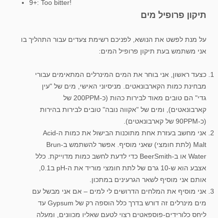
9+: Too bitter!
תיקון פרופיל מים
על מנת לפשט את הנושא, לפניכם רשימת צעדים עבור התהליך בו
אני משתמש בעת תיקון פרופיל המים:
כצעד ראשון, אני בוחר את המים המינרלים המתאימים עבורי
מבחינת כמות הקארבונאטים. מניסיוני האישי, מים של "עין
גדי" הם טובים מאוד לבירות כהות (כ-200PPM של
קארבונאטים), ומים של "אקווה נובה" טובים לבירות בהירות
(כ-90PPM של קארבונאטים).
אני מחשב בעזרת אחת מתוכנות הבישול את כמות ה-Acid
Malt (לתת חומצי) שאני מוסיף. אפשר להשתמש ב-Brun
Water או ב-BeerSmith כדי לדעת לחשב כמות מדוייקת. כלל
אצבע הוא ש-10 גרם של לתת חומצי מוריד את ה-pH ב0.1,
אותם אני מוסיף לשאר הגרעינים במתכון.
אני מוסיף את המלחים הדרושים לי למים – אם אני מבשל עם
מים מינרלים זה דורש בדרך כלל הוספה רק של Gypsum עד
ליחס כלורידים-פוספאטים רצוי לטעם שאליו מכוונים, ומעלה