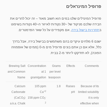
פרופיל המינראלים
פרופיל המינרלים שלנו במים הוא חשוב מאוד – זה יכול להרים את
הבירה שלכם מניקוד של ~30 נקודות לאיזור ה~40 נקודות בשיפוט
ב
תחרויות בישול בירה
, אם מקפידים על כל שאר הפרמטרים.
ישנם 6 מלחים עיקרים בהם משתמשים בבישול בירה, אבל בדרך
כלל, אלא אם כן אתם בונים פרופיל מים מ-0 (ממים של אוסמוזה
הפוכה), לא תזדקקו ליותר מ-2 בבית.
Brewing Salt
Concentration
Grams
Effects
Comments
and Common
at 1
per level
Name
gram/gallon
teaspoon
Calcium
105 ppm
1.8
Raises
Because of its
+2
Carbonate
Ca
pH
limited solubility
-
(CaCO
)
158 ppm CO
it is only
3
3
2
a.k.a. Chalk
effective when