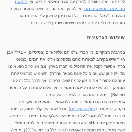
לדוגמא – אם כיוונתם לבירה עם טעם מאלטי מודגש, אך
תחושת
המרירות דומיננטית מדי
, או להיפך, אם הבירה יצאה שטוחה במקום
הטעם ה-"עגול" שרציתם – כל זאת ניתן לתיקון ע"י הפחתת או
הוספת מינרלים למים בעזרת שיטות שניתן ליישם בבית.
שימוש בגרעינים
במרבית המקרים, מי הברז שלנו הם אלקלאיים (בסיסיים) – בגלל אבן
הגיר שיש בקירוב לבארות מהם מספקים אלינו את המים (כמעט
בלתי אפשרי לקבל את פרופיל מי הברז בארץ, וגם אז, לרוב הוא איננו
מדוייק כיוון ששואבים כל פעם מבאר אחרת). השימוש בגרעיני לתת
עוזר לנו להוריד את ה-pH לרמה שאנו צריכים, אך בדרך כלל זה לא
מספיק – בגרעיני לתת קיימת חומציות, אך עלינו להתגבר על הבאפר
(Buffer) – יכולת ההתנגדות לשינוי – של המים.
גרעינים כהים הם חומציים יותר (לדוגמא – חמצמצות שקיימת
בקפה, שמקורה ב
פולים הקלויים
), וככל שהגרעין קלוי פחות, כך יותר
קשה לו יותר "להתגבר" על הבאפר של האלקלאיות במים. דרך נוחה
מאוד לתקן את ה-pH היא בעזרת הוספת מינרלים או לתת חומצי
אשר מכיל בתוכו חומצה לאקטית (בדרך כלל בריכוז של 2%). מומלץ