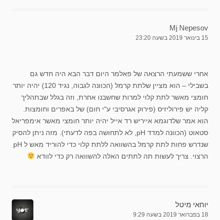
Mj Nepesov
15 בינואר 2019 בשעה 23:20
אחרי ששמעתי הרצאה של פאלמר היום דבר הבא היה חדש גם
בשבילי – הוא מציין שלתת קרמל (הכוונה לגבוה, נגיד 120) יהיה יותר
חומצי מאשר לתת קלוי למרות שחשבנו אחרת, וזה בגלל שבתהליך
קליה יש פירוליזיס (פירוק אגרסיבי ע"י חום) של באפרים וחומצות.
הוא אמר שלדוגמא אייריש רד אייל יהיה יותר חומצי מאשר אימפריאל
סטאוט (הכוונה למדד pH, לא לתחושה בפה לדעתי). מזה ניתן להסיק
שנדרש פחות לתת קרמל בהשוואה ללתת קלוי כדי להוריד מאש ל pH
הרצוי. צריך לעשות תה לתתים האלה להשוואה רק כדי לוודא
יוחאי מיטל
18 בפברואר 2019 בשעה 9:29