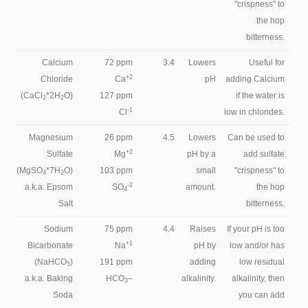
"crispness" to
the hop
bitterness.
Calcium
72 ppm
3.4
Lowers
Useful for
+2
Chloride
Ca
pH
adding Calcium
(CaCl
*2H
O)
127 ppm
if the water is
2
2
-1
Cl
low in chlorides.
Magnesium
26 ppm
4.5
Lowers
Can be used to
+2
Sulfate
Mg
pH by a
add sulfate
(MgSO
*7H
O)
103 ppm
small
"crispness" to
4
2
-2
a.k.a. Epsom
SO
amount.
the hop
4
Salt
bitterness.
Sodium
75 ppm
4.4
Raises
If your pH is too
+1
Bicarbonate
Na
pH by
low and/or has
(NaHCO
)
191 ppm
adding
low residual
3
a.k.a. Baking
HCO
–
alkalinity.
alkalinity, then
3
Soda
you can add