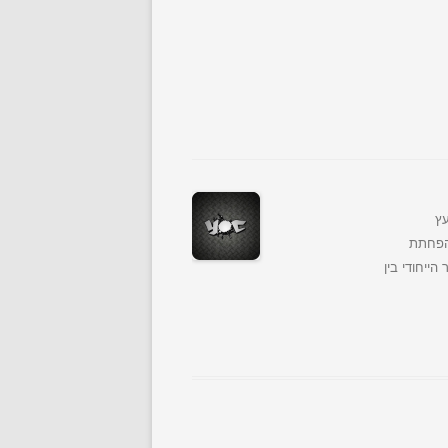
ולוגיה ובתהליכי תסיסה (Upstream). כיועץ
הליכי אופטימיזציה, Scale-up, והטמעת פרוטוקולי ייצור המבטיחים עקביות (Consistency) והפחתת
ייחודי בין