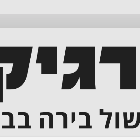
דלג
לתוכן