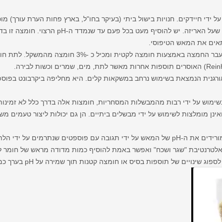
אם כי זה משתנה ועל כן יש לעיין בהוראות שעל האריזה
תאים את המאש הטיפוסי.
זהו בדרך כלל לתת פילזנר שעבר החמצה באמצעות חומצה לקט
רגנית הנמצאת בשימוש נרחב במשקאות קלים. היא מחליפה ביקרבונט בפוס
ימוש על ידי רבות מהמבשלות המסחריות, חומצות אלה בדרך כלל לא זמינות בא
אינן מומלצות לשימוש על ידי מבשלים ביתיים. הן גם יכולות ליצור טעמים 
מלחים אלה מורידים את ה-pH של המאש על ידי תגובה עם פוספטים שנתרמים ע
לטרנטיבת "שגר ושכח" ואפשר באמת להוסיף כמות מדודה מראש של חומר למ
ם של תוספות בסיס או חומצה קטנות תוך שמירה על pH בערך כמעט זהה בכל פעם.