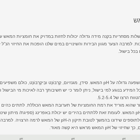
שלות מסחריות בקנה מידה גדולה יכולות לחזות במדויק את חומציות המאש ע
. למרבה הצער מגוון הבירות והשינויים במים שלנו הופכות את החיזוי הנ"ל 
בכל בישול.
ַרְבּוֹנָט, כולם משפיעים על ה-pH של המאש.
המידע בנוגע למי בישול, ניתן לומר כי יש חשיבותך רבה לאיכות מי הבישול ו
 שהוא מוריד את רמת החומציות של תערובת המאש הכוללת. לתתים כהים עשו
בירות כהות יותר דורשות פחות תיקון של pH המאש. לעומת זאת ללתתים בהירים יש יכולת באפרינג (ספיגת
בירות בהירות זקוקות לעתים קרובות יותר לתוספים שידונו בהמשך לטוב
אש מראש היא קשה מאוד.