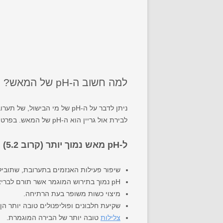
למה חשוב ה-pH של המאש?
לבירת אול גריין הוא ה-pH של המאש. בפרט אנו רוצים לשמור את pH המאש שלנו בטווח 5.2-5.5 עם העדפה לכיוון הקצה התחתון (5.2).
ל-pH מאש נמוך יותר (קרוב 5.2) יש את היתרונות הבאים:
שיפור פעילות האנזמים בתערובת, שתוביל
pH נמוך בתירוש המוגמר אשר תורם לבריאות השמרים במהלך תסיסה, וגם מעכב התפתחות בקטריות בלתי רצויות.
מיצוי כשות משופר בעת הרתיחה.
שקיעת חלבונים ופוליפנולים טובה יותר הן
צלילות
טובה יותר של הבירה המוגמרת.