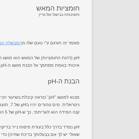
חומציות המאש
וחשיבותה בבישול אול-גריין
מאמר זה תורגם ע"י נועם שלו מ
המבשלה הבית
pH (דרגת החומציות) של המאש הוא מושג חשוב בעת
איכותי באמת מסתמך על הבנת מושג ה-pH והשפעתו על בירה.
הבנת ה-pH
ניטראלית. מים טהורים יהיו בpH של 7. תוצאה מתחת ל-7 נקראת "חומצית", ותוצאה מעל 7 נקראת "בסיסית".
קנה המידה הוא לוגריתמי, כך ש-pH של 5 הוא פי 100 יותר חומצי מאשר pH של 7.
שאולי יש לך אם בבעלותך בריכת שחיה) כדי למד