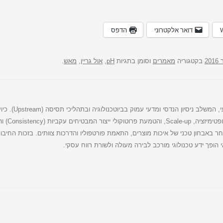
דואר אלקטרוני
הדפס
בקטגוריה
מאמרים
וסומן בתגיות
pH
,
אול גריין
,
מאש
.
יוחאי הוא מומחה בירה ישראלי ויועץ בירה מקצועי, המשלב ניסיון הנדסי ומדעי עמוק בביוטכנ
למבשלות בירה מסחריות, יוחאי מוביל ת
ר באבחון טכני של איכות מוצרים, התאמת פורטפוליו והדרכות צוותים. בזכות החיבור ה
הופך ידע טכנולוגי מורכב לבירה מעולה ולשורת רווח עסקי.