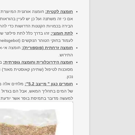
חומצה לקטית:
הבירה בכמויות הקטנות הדרושות כדי לה
לתת חומצי:
לעמוד בחוקי הטוהר הנוקשים (Reinheitsgebot) האוסרים תוספות אחרות מאשר לתת, מים, שמרים וכשות לבירה.
חומצה זרחתית (פוספורית):
חומצה אי-או
התירוש.
חומצה הידרוכלורית וחומצה גופרתית:
בש
מסוכנות לטיפול (שתיהן קאוסטית מאוד) ו
נכון.
חומרים כגון " מייצב 5.2":
של המים בתהליך המאש, אבל הם בגדול א
למעשה מדובר בתמיסת בופר אשר יודעת לספוג שינויי