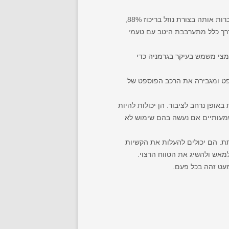
חומצה אורגנית המיוצרת על ידי חיידקים. חנויות בישול ביתי (בעיקר בחו"ל, בארץ פחות הערת עורך) מוכרות אותה בצורת נוזל בריכוז 88%,
. יש להוסיף מעט בכל פעם עד שנמדד ה-pH הרצוי. חומצה זו בדרך כלל מתערבבת היטב עם טעמי
ית ומכיל כ -3% חומצה מהמשקל. לתת חומצי משמש בעיקר בגרמניה כדי
פט ומגבירה את הרכב הפוספט של
ופן נרחב לציבור. הן יכולות להיות
משמעותיים אם נעשה בהם שימוש לא
ל ידי הלתת. הם יכולים להעלות את הקשיות
אש ולהשיג את הטווח הרצוי.