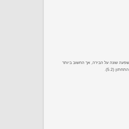
לו ה-pH של הבירה המוגמרת. לכל אלה יש השפעה שונה על הבירה, אך החשוב ביותר