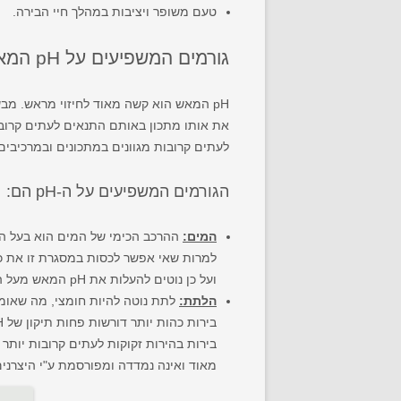
טעם משופר ויציבות במהלך חיי הבירה.
גורמים המשפיעים על pH המאש
pH המאש הוא קשה מאוד לחיזוי מראש. מב
את אותו מתכון באותם התנאים לעתים קרובות
לעתים קרובות מגוונים במתכונים ובמרכיבים 
הגורמים המשפיעים על ה-pH הם:
המים
:
ההרכב הכימי של המים הוא בעל השפעה גדולה על pH המאש. סידן, מגנזיום, קַרְבּוֹנָט ובִּיק
למרות שאי אפשר לכסות במסגרת זו את כל 
ועל כן נוטים להעלות את pH המאש מעל הטווח הרצו של 5.2-5.4.
הלתת
:
לתת נוטה להיות חומצי, מה שאומר
מאוד ואינה נמדדה ומפורסמת ע"י היצרנים, כך שחיזוי של pH המ