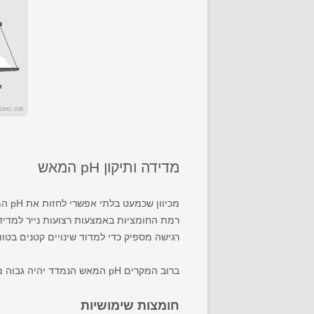
מדידה ותיקון pH המאש
רגישה מספיק כדי למדוד שינויים קטנים בטווח 5.2-5.4 – ישנם ניירות בדיקה וערכות שלא נועדו למדוד בטווחים קטנים 
ברוב המקרים pH המאש הנמדד יהיה גבוה מדי, מה שאומר שצריך יהיה להוסיף חומצה או בופר לבירה כדי להתאים את החומציות.
חומצות שימושיות