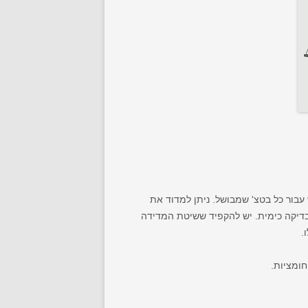
רי לחזות את pH המאש מראש למתכון מסוים, יש צורך למדוד ולאחר מכן לתקן את ה- pH במאש עבור כל בטצ' שמבושל. ניתן למדוד את
נייר למדידת pH (יש להשתמש בכאלה שתוכננו במיוחד לבישול בירה), מד pH או ערכת בדיקה כימית. יש להקפיד ששיטת המדידה