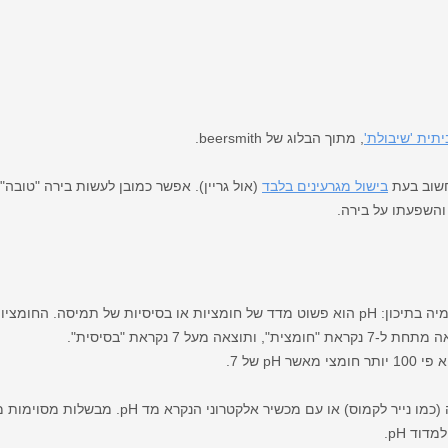
ית 'שיבולת'
, מתוך הבלוג של beersmith.
בישול מגרעינים בלבד
pH נמדד בדרך כלל בעזרת פיסות נייר בדיקה (כמו ני
וד pH.