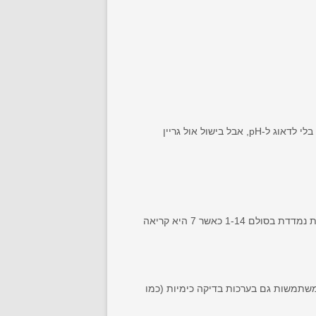
(אול גריין). אפשר כמובן לעשות בירה "טובה" בלי לדאוג ל-pH, אבל בישול אול גריין
מבוא למושג "pH" כנראה קיבלת בשיעור הכימיה בתיכון: pH הוא פשוט מדד של חומציות או בסיסיות של תמיסה. החומציות נמדדת בסולם 1-14 כאשר 7 היא קריאה
יר לקמוס) או עם מכשיר אלקטרוני הנקרא מד pH. מבשלות מסוימות משתמשות גם בערכות בדיקה כימיות (כמו