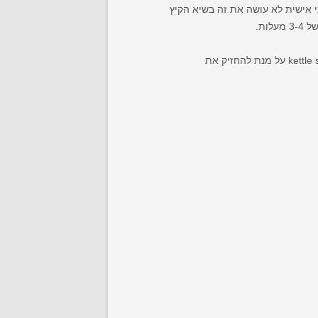
 אישית לא עושה את זה בשיא הקיץ
ואחרון קצת לא שגרתי, שימוש בבקר טמפ' בלבד לדברים אחרים בלי קשר למקרר, אני למשל משתמש בבקר הזה ל-kettle souring על מנת להחזיק את