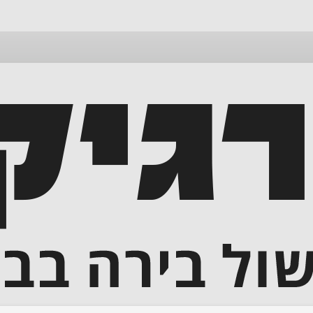
דלג
לתוכן