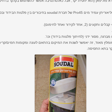
פוליפאן (הוא יחסית יקר, אבל כאלטרנטיבה אפשר להשתמש בקלקר בדחיסות
השתמשתי בדבק פוליאוריתן עמיד מים Pro45 של חברת soudal בח
ברגה, מסור ידני (לחיתוך פלטות בידוד) וכו'.
מומלץ מאוד, זה יאפשר לשנות את המיקום בהתאם לעונה ומקומות חמים/קרים
קר בתא התסיסה.