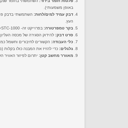
פלטות חומר בידוד:
השתמשתי בחומר שנקרא 
באופן משמעותי).
דבק עמיד למים/לחות:
העץ.
בקר טמפרטורה:
בפרוייקט זה- STC-1000+ קבלים ותקעים (2, אחד לקירור ואחד לחימום).
סרט דבק:
להידוק הסגירה של מכסה העליון.
כלי העבודה:
הקשורים לחיבורים וחשמל כמו מ
גלגלים:
כדי להזיז את המבנה כולו בקלות (
מאוורר מחשב קטן:
יתרום לפיזור האוויר ה