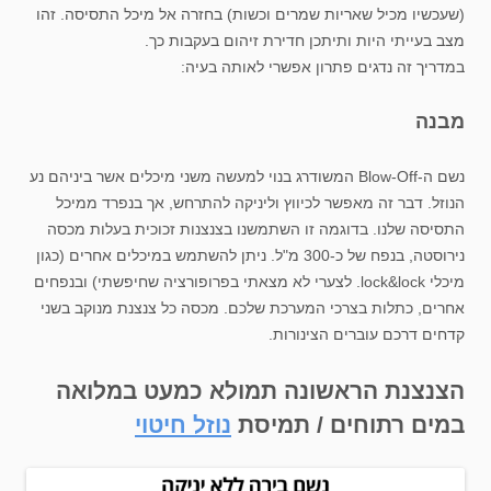
(שעכשיו מכיל שאריות שמרים וכשות) בחזרה אל מיכל התסיסה. זהו
מצב בעייתי היות ותיתכן חדירת זיהום בעקבות כך.
במדריך זה נדגים פתרון אפשרי לאותה בעיה:
מבנה
נשם ה-Blow-Off המשודרג בנוי למעשה משני מיכלים אשר ביניהם נע
הנוזל. דבר זה מאפשר לכיווץ וליניקה להתרחש, אך בנפרד ממיכל
התסיסה שלנו. בדוגמה זו השתמשנו בצנצנות זכוכית בעלות מכסה
נירוסטה, בנפח של כ-300 מ"ל. ניתן להשתמש במיכלים אחרים (כגון
מיכלי lock&lock. לצערי לא מצאתי בפרופורציה שחיפשתי) ובנפחים
אחרים, כתלות בצרכי המערכת שלכם. מכסה כל צנצנת מנוקב בשני
קדחים דרכם עוברים הצינורות.
הצנצנת הראשונה תמולא כמעט במלואה
במים רתוחים / תמיסת
נוזל חיטוי