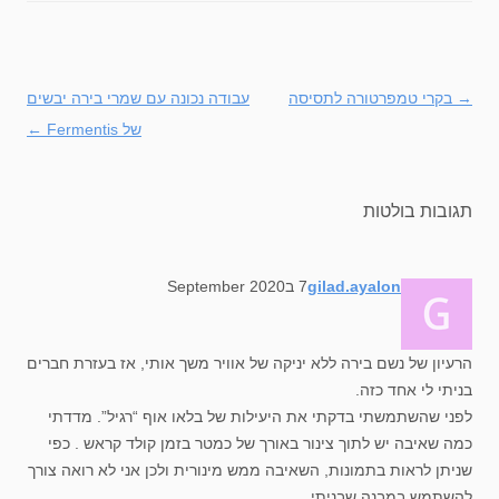
→
ניווט
בקרי טמפרטורה לתסיסה
עבודה נכונה עם שמרי בירה יבשים
בפוסטים
של Fermentis
←
תגובות בולטות
says:
gilad.ayalon
7 בSeptember 2020
הרעיון של נשם בירה ללא יניקה של אוויר משך אותי, אז בעזרת חברים
בניתי לי אחד כזה.
לפני שהשתמשתי בדקתי את היעילות של בלאו אוף “רגיל”. מדדתי
כמה שאיבה יש לתוך צינור באורך של כמטר בזמן קולד קראש . כפי
שניתן לראות בתמונות, השאיבה ממש מינורית ולכן אני לא רואה צורך
להשתמש במבנה שבניתי.