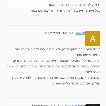
נו-צ’יל לצינור עם קוטר פנימי צד מאוד.
בכל מקרה - אשמח לראות תמונה של מה שכן בנית
says:
AmitB
16 בSeptember 2021
בניתי היום אחד מתוך זיכרון, ולא היה לי כוח לבדוק פה בפורום.
עשיתי משהו אחר:
יציאה ממיכל התסיסה לצנצנת ראשונה ריקה, עם צינורות קצרים
לכניסה ויציאה. משם לצנצנת עם חומר חיטוי, כניסה בתחתית, יציאה
קצרה לחלל.
הצנצנת האמצעית פשוט משמשת בתור מעבר כדי למנוע שאיבת
נוזלים, אבל בפועל זה בלואו אוף רגיל.
says:
yochaimaytal
16 בSeptember 2021