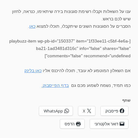
ענו על השאלות וקבלו רשימת סגנונות בירה שיתאימו, כנראה, לחזון
שיש לכם בראש.
הסברים על הסגנונות השונים שיתקבלו, תוכלו למצוא
כאן
.
[playbuzz-item wp-pb-id="150337" item="1f33ee11-c5bf-4e6a-
ba21-1ad3481d316c" info="false" shares="false"
comments="false" recommend="undefined"]
אם השאלון המוטמע לא עובד, תוכלו להיכנס אליו
כאן בלינק
כמו תמיד, נשמח לשמוע מכם גם
בדף הפייסבוק.
שתף
פייסבוק
X
WhatsApp
דואר אלקטרוני
הדפס