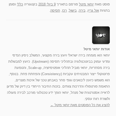
פוסט
מאת
יוחאי מיטל
פורסם בתאריך
9 ביולי 2018
בקטגוריה
כללי
וסומן
בתגיות
אול גריין
,
בירה
,
בישול
,
רכז
,
תסיסה
.
אודות יוחאי מיטל
יוחאי הוא מומחה בירה ישראלי ויועץ בירה מקצועי, המשלב ניסיון הנדסי
ומדעי עמוק בביוטכנולוגיה ובתהליכי תסיסה (Upstream). כיועץ למבשלות
בירה מסחריות, יוחאי מוביל תהליכי אופטימיזציה, Scale-up, והטמעת
פרוטוקולי ייצור המבטיחים עקביות (Consistency) והפחתת פחת. בנוסף,
הוא משמש כיועץ ליבואנים וגופי סחר באבחון טכני של איכות מוצרים,
התאמת פורטפוליו והדרכות צוותים. בזכות החיבור הייחודי בין דיוק של מדען
לראייה אסטרטגית של מנהל, יוחאי הופך ידע טכנולוגי מורכב לבירה מעולה
ולשורת רווח עסקי.
להציג את כל הפוסטים מאת יוחאי מיטל‏
←