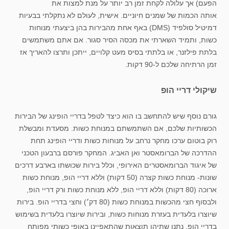
הפעם) אך עלולה לקחת זמן רב יותר על מנת למצות את
אותה הכמות של שמנים חיוניים. אישית, לעולם לא נתקלתי בבעיות
דמיטיל סולפיד (DMS) באף אחת מהבירות בהן ביצעתי מנוחות
כשות, ותמיד השארתי את מכסה הסיר סגור. אם אתם משתמשים
בלתת פילזנר, או בלתתי בסיס מעט קלויים, ייתכן ותרצו להאריך אז
זמן הרתיחה שלכם ל-90 דקות.
שיקולי דריי הופ
גורם נוסף שיש להתחשב בו הוא כיצד לטפל בדריי הופינג של הבירות
הכשותיות שלכם, אם השתמשתם במנוחת כשות. מסעדת ומבשלת
רוק בוטום ערכו מחקר נרחב על מנוחות כשות ודריי הופינג תחת
ההדרכה של הברומאסטר ואן האביג. המחקר פורסם ברבעון הטכני
של איגוד הברומאסטרים האירופי, וכלל בירות שכושתו בארבע דרכים
שונות- מנוחת כשות קצרה (50 דקות) וללא דריי הופ, מנוחת כשות
ארוכה (80 דקות) וללא דריי הופ, ללא מנוחת כשות ורק דריי הופ,
ולבסוף חצי מהכשות במנוחת כשות (80 דק׳) וחצי בדריי הופ. בירות
שיוצרו בלעדית בעזרת מנוחות כשות, ובירות שיוצרו בלעדית בשימוש
בדריי הופ, נתנו שתיהן תוצאות שהתאפיינו באופי כשותי מפותח