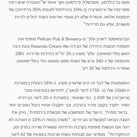
מאט ברינילדסון, ממבשלת פיירסטון ווקר אומר ש״העובדה שיש רמה
מסויימת של איזומרציה (כ-15% בווירלפול לעומת 35% ברתיחה) של
חומצות אלפא, אומרת שלא רק טעמי וארומת כשות יכולים להיות
מושגים, אלא גם מרירות״.
הברומאסטר דארון וולץ׳ מ-Pelican Pub & Brewery מוסיף את
תוספת הכשות היחידה של הבירה Kiwanda Cream Ale בעת כיבוי
האש (פליימאאוט). וולץ׳ משיג כ-25 יח״מ (יחידות מרירות. IBU)
מהוספה של כ-340 גרם של כשות מסוג מאונט הוד בפליימאאוט,
ואחריה ווירלפול של 30 דק׳.
המשמעות של דבר זה היא שדארון משיג כ-16% ניצולת במערכת
ה-15bbl שלו (כ- 1755 ליטר לבאצ׳), לתירוש בצפיפות סוכר
(גראביטי) של 1.049. כפי שנאמר, במערכת ה-20 ליטר הביתית-
הסיר יתקרר בקצב מהיר בהרבה, וכך יתקבלו אחוזי ניצול נמוכים יותר.
בראד סמית׳, היוצר של המחשבון של מבשלת בירסמית׳, נותן את
העצה הבאה למבשלים הביתיים: ״משהו בטווח ה-10% זו הערכה לא
רעה אם הכשות מוספת בקרבת הרתיחה ונשארת שרויה בפרק זמן
ההתקררות״. מנסיוני עם מנוחות כשות ארוכות באצוות של 42 ליטר,