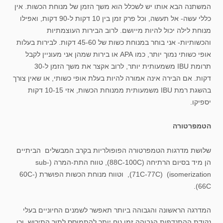
המשתנה הבא אותו יש לשכלל הוא משך הזמן של מנוחת הכשות. אין
כללי עשה- אל תעשה, וכל פרק זמן בין 10 דקות ל-90 דקות, ואפילו
מנוחת לילה יכול להיות מייושם. לרוב הבירות העוצמתיות
והכשותיות- אני בוחר במנוחת כשות של 45-60 דקות. לבירות בעלות
אופי כשותי נמוך יותר, כמו APA או בירות שמהן אני מעוניין לקבל
תרומת IBU משמעותית יותר, לרוב אקצר את משך הזמן ל-30
דקות. אם הבירה אינה אמורה להיות בעלת אופי כשותי, או שאין צורך
בהשגת רמת IBU משמעותית ממנוחת הכשות, אזי 10-15 דקות
יספיקו.
הטמפרטורה
שלושת מדרגות הטמפרטורה הפופולריות בקרב המבשלים הביתיים
הן מיד בסיום הרתיחה (88C-100C), טווח התת-המרה (sub-
isomerization) (71C-77C), וטווח מנוחת הכשות הפושרת (60C-
66C).
המדרגה הראשונה והגבוהה ביותר תאפשר לשמנים החיוניים בעלי
נקודת ההתנדפות הגבוהה זמן נוח יותר להתמוסס לתוך התירוש, וכן