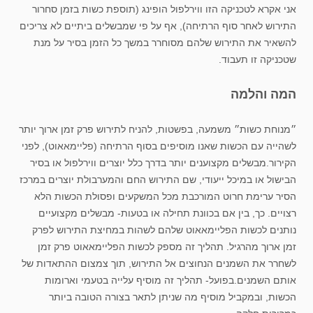
אני אקרא לטכניקה הזו ווירלפול הופינג (תוספת כשות בזמן סחרור
התירוש לאחר סוף הרתיחה), אף על פי שמבשלים ביתיים לא צריכים
להשאיר את התירוש שלהם מסוחרר במשך כל הזמן בסיר על מנת
שטכניקה זו תעבוד.
המה והלמה
״מנוחת כשות״ משמעה, בפשטות, להניח לתירוש פרק זמן ארוך יותר
לשהייה עם הכשות שאנו מוסיפים בסוף הרתיחה (פליימאאוט), לפני
הקירור.מבשלים מקצוענים יותר בדרך כלל יוצרים ווירלפול או בסיר
הבישול או במיכל ייעודי, שם התירוש החם והמערבולת יוצרים במרכז
הסיר ערימת חרוט המורכבת מכל המשקעים ופסולת הכשות הלא
רצויים. כך, בין אם בכוונת תחילה או בטעות- מבשלים מקצועיים
נותנים לכשות הפליימאאוט שלהם לשהות במחיצת התירוש לפרק
זמן ארוך מהרגיל. תהליך זה מספק לכשות הפליימאאוט פרק זמן
לשחרר את השמנים הנחוצים אל התירוש, תוך צמצום ההתאדות של
אותם השמנים.בפועל- תהליך זה מוסיף עלייה בטעמי וארומות
הכשות, ובמקביל מוסיף מה שניתן לתאר בצורה הטובה ביותר