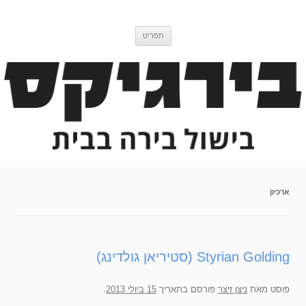
דלג
בירגיקס
בלוג בישול בירה
לתוכן
תפריט
ארכיון
Styrian Golding (סטיריאן גולדינג)
פוסט
מאת
ניצן זיצר
פורסם בתאריך
15 ביולי 2013
.